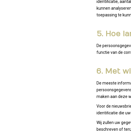
identiﬁcatie, aant
kunnen analyseren.
toepassing te kun
5. Hoe l
De persoonsgegeven
functie van de con
6. Met w
De meeste informa
persoonsgegevens 
maken aan deze wer
Voor de nieuwsbrie
identiﬁcatie die u
Wij zullen uw gege
beschreven of ten