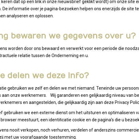
al keren dat op een link in onze nieuwsbrief geklikt wordt) om onze site
 De informatie over je pagina-bezoeken helpen ons enerzijds de site 
nen analyseren en oplossen.
ang bewaren we gegevens over u?
s worden door ons bewaard en verwerkt voor een periode die noodzakel
tractuele relatie tussen de Onderneming en u.
ie delen we deze info?
tie gebruiken we zelf en delen we met niemand. Teneinde uw persoons
aan onze werknemers. Wij garanderen een gelijkaardig niveau van bes
knemers en aangestelden, die gelijkaardig zijn aan deze Privacy Polic
f gebruiken we een externe dienst om het uitsturen en optimaliseren va
w browser meestuurt, een identiﬁcatie cookie en de pagina’s die u bezoek
vens nooit verkopen, noch verhuren, verdelen of anderszins commerciee
zij met uw voorafgaande toestemming.