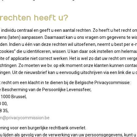
 rechten heeft u?
s individu centraal en geeft u een aantal rechten. Zo heeft u het recht 
vens (laten) aanpassen. Daarnaast kan u ons vragen om gegevens te 
en. Indien u één van deze rechten wil uitoefenen, neemt u best per e-mai
cookies” die u identiﬁceren, wissen. U kan daar ook instellen om helema
te of applicatie niet correct werken. Het is wel zo dat uw recht om ver
lichtingen. Zo moeten we bv. op elk moment onze klanten kunnen cont
ngen. Uit de nieuwsbrief kan u eenvoudig uitschrijven via een link die 
t recht om een klacht in te dienen bij de Belgische Privacycommissie:
 Bescherming van de Persoonlijke Levenssfeer,
 1000 Brussel,
8 00,
8 35,
n@privacycommission.be
ening voor een burgerlijke rechtbank onverlet.
u lijden als gevolg van de verwerking van uw persoonsgegevens, kunt u 