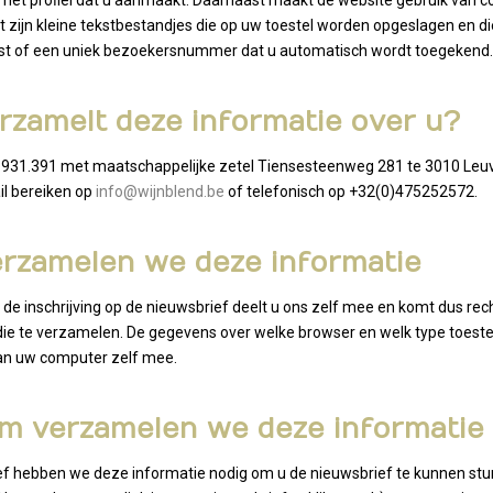
in het proﬁel dat u aanmaakt. Daarnaast maakt de website gebruik van c
t zijn kleine tekstbestandjes die op uw toestel worden opgeslagen en die
iest of een uniek bezoekersnummer dat u automatisch wordt toegekend.
erzamelt deze informatie over u?
.931.391 met maatschappelijke zetel Tiensesteenweg 281 te 3010 Leu
il bereiken op
info@wijnblend.be
of telefonisch op +32(0)475252572.
erzamelen we deze informatie
de inschrijving op de nieuwsbrief deelt u ons zelf mee en komt dus recht
 te verzamelen. De gegevens over welke browser en welk type toestel u
van uw computer zelf mee.
m verzamelen we deze informatie 
ef hebben we deze informatie nodig om u de nieuwsbrief te kunnen stu