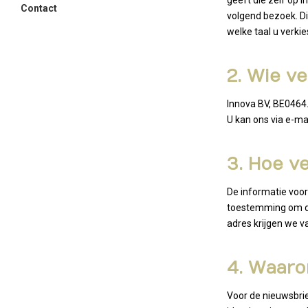
geeft die zelf op 
Contact
volgend bezoek. Di
welke taal u verk
2. Wie v
Innova BV, BE0464
U kan ons via e-ma
3. Hoe v
De informatie voor 
toestemming om die
adres krijgen we 
4. Waaro
Voor de nieuwsbri