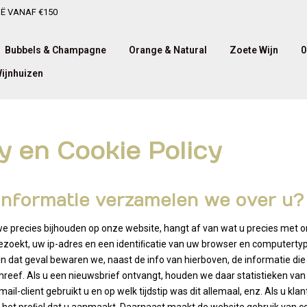
IË VANAF €150
Bubbels & Champagne
Orange & Natural
Zoete Wijn
0
ijnhuizen
y en Cookie Policy
 informatie verzamelen we over u?
e precies bijhouden op onze website, hangt af van wat u precies met 
bezoekt, uw ip-adres en een identiﬁcatie van uw browser en computertype
In dat geval bewaren we, naast de info van hierboven, de informatie die
hreef. Als u een nieuwsbrief ontvangt, houden we daar statistieken van 
-mail-client gebruikt u en op welk tijdstip was dit allemaal, enz. Als u k