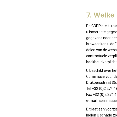
7. Welke
De GDPR stelt u al
u incorrecte gege
gegevens naar derd
browser kan u de “
delen van de websi
contractuele verp
boekhoudverplichti
U beschikt over he
Commissie voor de
Drukpersstraat 35,
Tel +32 (0)2 274 4
Fax +32 (0)2 274 4
e-mail:
commissio
Dit laat een voorzi
Indien U schade zo