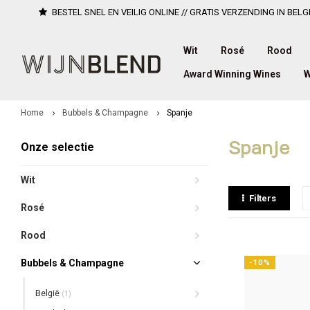
BESTEL SNEL EN VEILIG ONLINE // GRATIS VERZENDING IN BELG
Wit
Rosé
Rood
Award Winning Wines
W
Home
Bubbels & Champagne
Spanje
Spanje
Onze selectie
Wit
Filters
Rosé
Rood
Bubbels & Champagne
-10%
België
(1)