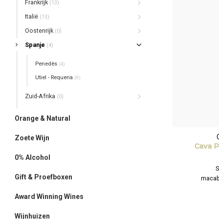
Frankrijk
(13)
Italië
(13)
Oostenrijk
(0)
Spanje
(4)
Penedès
(4)
Utiel - Requena
(0)
Zuid-Afrika
(0)
Orange & Natural
Zoete Wijn
Cava P
0% Alcohol
S
Gift & Proefboxen
macabe
Award Winning Wines
Expressieve en
rijp fruit, flor
Wijnhuizen
Verfrissende a