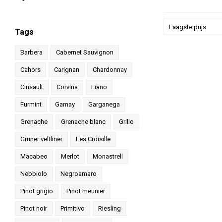
met ee
Laagste prijs
Tags
Barbera
Cabernet Sauvignon
Cahors
Carignan
Chardonnay
Cinsault
Corvina
Fiano
Furmint
Gamay
Garganega
Grenache
Grenache blanc
Grillo
Grüner veltliner
Les Croisille
Macabeo
Merlot
Monastrell
Nebbiolo
Negroamaro
Pinot grigio
Pinot meunier
Pinot noir
Primitivo
Riesling