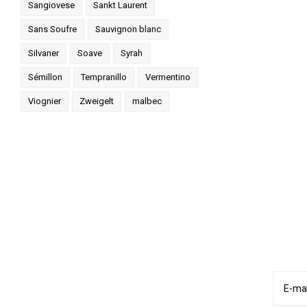
Sangiovese
Sankt Laurent
Sans Soufre
Sauvignon blanc
Silvaner
Soave
Syrah
Sémillon
Tempranillo
Vermentino
Viognier
Zweigelt
malbec