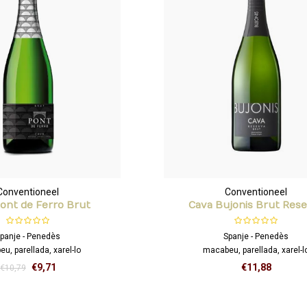
Conventioneel
Conventioneel
ont de Ferro Brut
Cava Bujonis Brut Res
panje - Penedès
Spanje - Penedès
u, parellada, xarel-lo
macabeu, parellada, xarel-l
€9,71
€11,88
€10,79
 zuivere neus met aroma’s van
ale tonen en geroosterde toetsen.
anzet, zachte en romige smaak