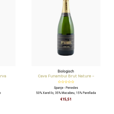
Biologisch
erva
Cava Funambul Brut Nature -
Equilibri natural
Spanje - Penedes
o
50% Xarel-lo, 35% Macabeu, 15% Parellada
€15,51