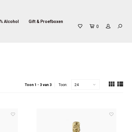
% Alcohol
Gift & Proefboxen
0
24
Toon 1 - 3 van 3
Toon: