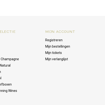
ELECTIE
MIJN ACCOUNT
Registreren
Mijn bestellingen
Mijn tickets
& Champagne
Mijn verlanglijst
Natural
n
l
oefboxen
nning Wines