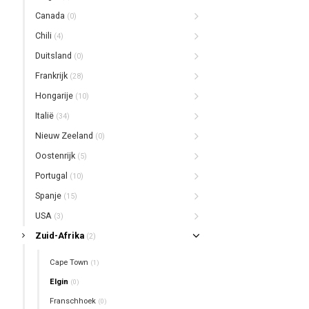
Canada
(0)
Chili
(4)
Duitsland
(0)
Frankrijk
(28)
Hongarije
(10)
Italië
(34)
Nieuw Zeeland
(0)
Oostenrijk
(5)
Portugal
(10)
Spanje
(15)
USA
(3)
Zuid-Afrika
(2)
Cape Town
(1)
Elgin
(0)
Franschhoek
(0)