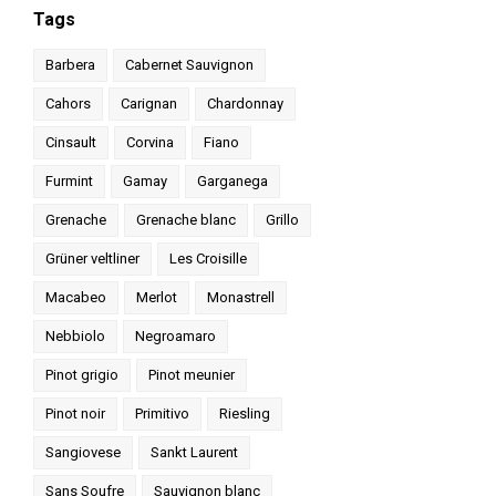
Tags
Barbera
Cabernet Sauvignon
Cahors
Carignan
Chardonnay
Cinsault
Corvina
Fiano
Furmint
Gamay
Garganega
Grenache
Grenache blanc
Grillo
Grüner veltliner
Les Croisille
Macabeo
Merlot
Monastrell
Nebbiolo
Negroamaro
Pinot grigio
Pinot meunier
Pinot noir
Primitivo
Riesling
Sangiovese
Sankt Laurent
Sans Soufre
Sauvignon blanc