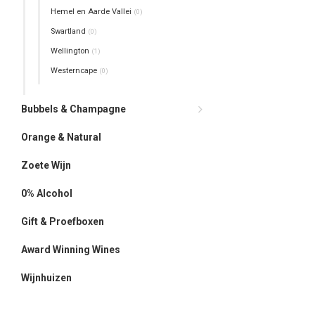
Hemel en Aarde Vallei
(0)
Swartland
(0)
Wellington
(1)
Westerncape
(0)
Bubbels & Champagne
Orange & Natural
Zoete Wijn
0% Alcohol
Gift & Proefboxen
Award Winning Wines
Wijnhuizen