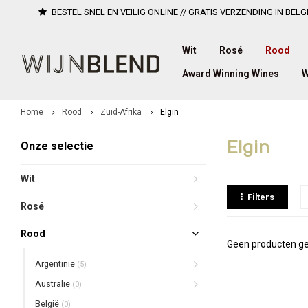
BESTEL SNEL EN VEILIG ONLINE // GRATIS VERZENDING IN BELG
Wit
Rosé
Rood
Award Winning Wines
W
Home
Rood
Zuid-Afrika
Elgin
Elgin
Onze selectie
Wit
Filters
Rosé
Rood
Geen producten ge
Argentinië
(5)
Australië
(0)
België
(0)