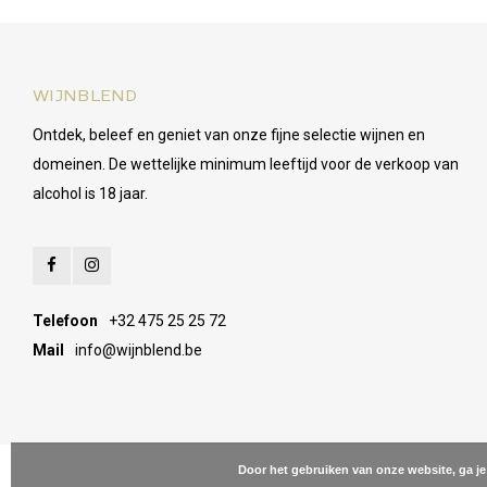
WIJNBLEND
Ontdek, beleef en geniet van onze fijne selectie wijnen en
domeinen. De wettelijke minimum leeftijd voor de verkoop van
alcohol is 18 jaar.
Telefoon
+32 475 25 25 72
Mail
info@wijnblend.be
Door het gebruiken van onze website, ga j
© Copyright 2026 Wijnblend - Powered by
Lightspeed
- Theme by
Shopm