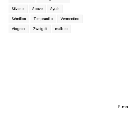
Silvaner
Soave
Syrah
Sémillon
Tempranillo
Vermentino
Viognier
Zweigelt
malbec