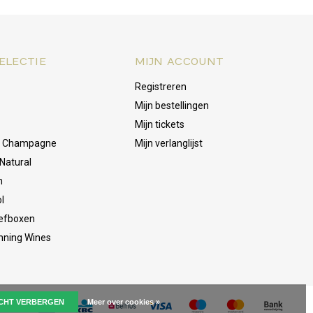
ELECTIE
MIJN ACCOUNT
Registreren
Mijn bestellingen
Mijn tickets
& Champagne
Mijn verlanglijst
Natural
n
l
oefboxen
nning Wines
ICHT VERBERGEN
Meer over cookies »