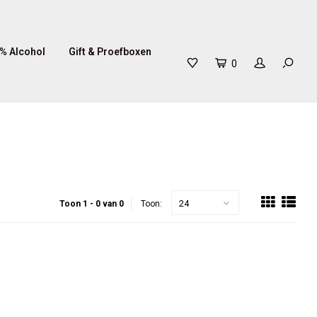
% Alcohol
Gift & Proefboxen
0
24
Toon 1 - 0 van 0
Toon: