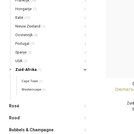
Frankrijk
(28)
Hongarije
(7)
Italië
(23)
Nieuw Zeeland
(1)
Oostenrijk
(8)
Portugal
(7)
Spanje
(5)
USA
(2)
Zuid-Afrika
(1)
Cape Town
(1)
Diemers
Westerncape
(0)
Zuid
Rosé
Rood
Bubbels & Champagne