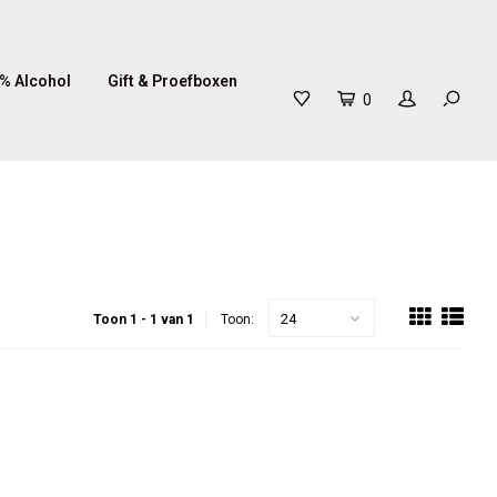
% Alcohol
Gift & Proefboxen
0
24
Toon 1 - 1 van 1
Toon: