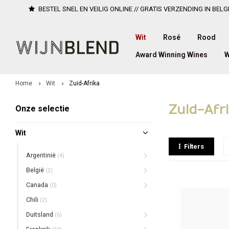
BESTEL SNEL EN VEILIG ONLINE // GRATIS VERZENDING IN BELG
Wit
Rosé
Rood
Award Winning Wines
W
Home
Wit
Zuid-Afrika
Zuid-Afr
Onze selectie
Wit
Filters
Argentinië
(4)
België
(2)
Canada
(0)
Chili
(2)
Duitsland
(6)