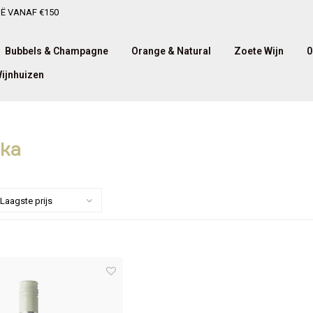
IË VANAF €150
Bubbels & Champagne
Orange & Natural
Zoete Wijn
0
ijnhuizen
ika
Laagste prijs