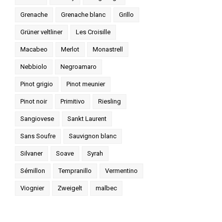
Grenache
Grenache blanc
Grillo
Grüner veltliner
Les Croisille
Macabeo
Merlot
Monastrell
Nebbiolo
Negroamaro
Pinot grigio
Pinot meunier
Pinot noir
Primitivo
Riesling
Sangiovese
Sankt Laurent
Sans Soufre
Sauvignon blanc
Silvaner
Soave
Syrah
Sémillon
Tempranillo
Vermentino
Viognier
Zweigelt
malbec