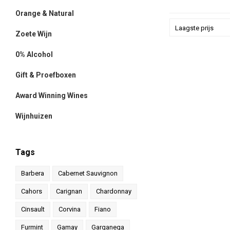
Orange & Natural
Laagste prijs
Zoete Wijn
0% Alcohol
Gift & Proefboxen
Award Winning Wines
Wijnhuizen
Tags
Barbera
Cabernet Sauvignon
Cahors
Carignan
Chardonnay
Cinsault
Corvina
Fiano
Furmint
Gamay
Garganega