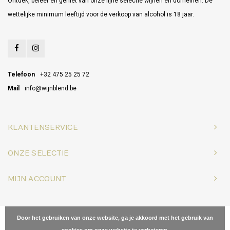
Ontdek, beleef en geniet van onze fijne selectie wijnen en domeinen. De
wettelijke minimum leeftijd voor de verkoop van alcohol is 18 jaar.
Telefoon
+32 475 25 25 72
Mail
info@wijnblend.be
KLANTENSERVICE
ONZE SELECTIE
MIJN ACCOUNT
© Copyright 2026 Wijnblend - Powered by
Lightspeed
- Theme by
Door het gebruiken van onze website, ga je akkoord met het gebruik van
Shopmonkey