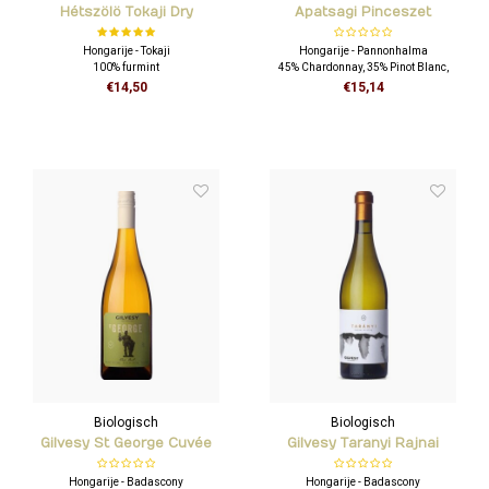
Hétszölö Tokaji Dry
Apatsagi Pinceszet
Furmint
Hemina White
Hongarije - Tokaji
Hongarije - Pannonhalma
100% furmint
45% Chardonnay, 35% Pinot Blanc,
10% Sauvignon Blanc, 10% Viognier
€14,50
€15,14
Biologisch
Biologisch
Gilvesy St George Cuvée
Gilvesy Taranyi Rajnai
Rizling
Hongarije - Badascony
Hongarije - Badascony