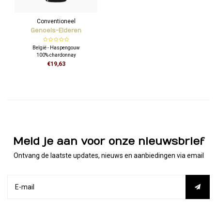
Conventioneel
Genoels-Elderen
Chardonnay Blauw
België - Haspengouw
100% chardonnay
€19,63
Frisse en sappige aanzet met fruit
van citrusvruchten, appel,
boterbloem, doorspekt met een
vleugje vanille. Zachte, aangename
afdronk.
Meld je aan voor onze nieuwsbrief
Ontvang de laatste updates, nieuws en aanbiedingen via email