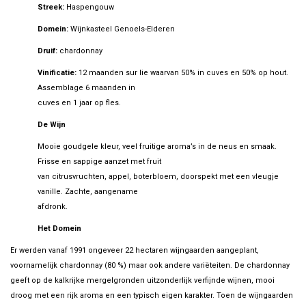
Streek:
Haspengouw
Domein:
Wijnkasteel Genoels-Elderen
Druif:
chardonnay
Vinificatie:
12 maanden sur lie waarvan 50% in cuves en 50% op hout.
Assemblage 6 maanden in
cuves en 1 jaar op fles.
De Wijn
Mooie goudgele kleur, veel fruitige aroma’s in de neus en smaak.
Frisse en sappige aanzet met fruit
van citrusvruchten, appel, boterbloem, doorspekt met een vleugje
vanille. Zachte, aangename
afdronk.
Het Domein
Er werden vanaf 1991 ongeveer 22 hectaren wijngaarden aangeplant,
voornamelijk chardonnay (80 %) maar ook andere variëteiten. De chardonnay
geeft op de kalkrijke mergelgronden uitzonderlijk verfijnde wijnen, mooi
droog met een rijk aroma en een typisch eigen karakter. Toen de wijngaarden