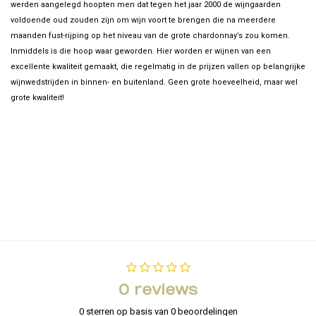
werden aangelegd hoopten men dat tegen het jaar 2000 de wijngaarden
voldoende oud zouden zijn om wijn voort te brengen die na meerdere
maanden fust-rijping op het niveau van de grote chardonnay’s zou komen.
Inmiddels is die hoop waar geworden. Hier worden er wijnen van een
excellente kwaliteit gemaakt, die regelmatig in de prijzen vallen op belangrijke
wijnwedstrijden in binnen- en buitenland. Geen grote hoeveelheid, maar wel
grote kwaliteit!
0 reviews
0 sterren op basis van 0 beoordelingen