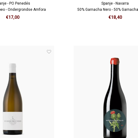
anje - PO Penedés
Spanje - Navarra
eo - Ondergrondse Amfora
50% Garnacha Nero - 50% Garnacha
Amfora
€17,00
€18,40