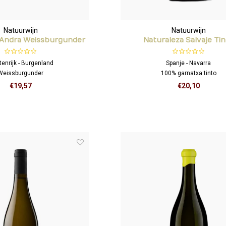
Natuurwijn
Natuurwijn
t-Andra Weissburgunder
Naturaleza Salvaje Ti
enrijk - Burgenland
Spanje - Navarra
Weissburgunder
100% garnatxa tinto
€19,57
€20,10
a's van ananas, krenten en een
Deze wijn is een speeltuin van rood, fr
 in de afdronk. Intens en sappig
frisse zuren. Een buitensporig mond
t veel elegantie!
licht kruidig is, en bovenal verf