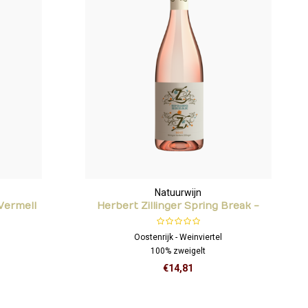
Natuurwijn
 Vermell
Herbert Zillinger Spring Break -
Zweigelt
Oostenrijk - Weinviertel
100% zweigelt
€14,81
Fijne minerale tonen en sterk sappig bessenfruit.
Heerlijk fris in de mond met een discrete
fruitigheid.