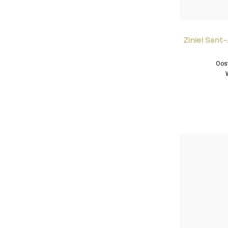
Ziniel San
Oost
Veelzijdige arom
vleugje rabarber
me