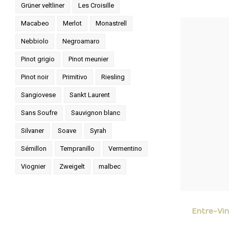
Grüner veltliner
Les Croisille
Macabeo
Merlot
Monastrell
Nebbiolo
Negroamaro
Pinot grigio
Pinot meunier
Pinot noir
Primitivo
Riesling
Sangiovese
Sankt Laurent
Sans Soufre
Sauvignon blanc
Silvaner
Soave
Syrah
Sémillon
Tempranillo
Vermentino
Viognier
Zweigelt
malbec
Entre-Vin