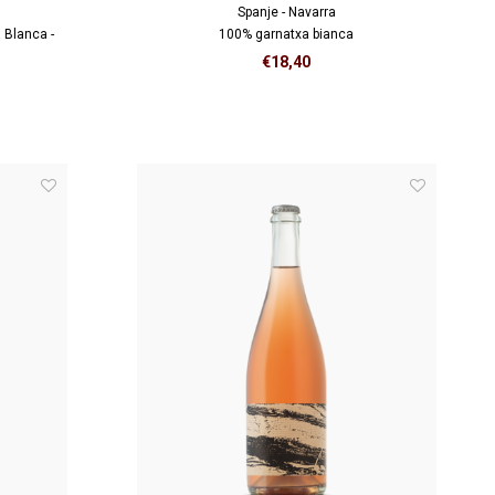
Spanje - Navarra
 Blanca -
100% garnatxa bianca
€18,40
Heerlijke orange wine met een uitgesproken
aroma van rijpe appel, exotische indrukken van
lychee en ananas. Zeer fijn en apart.