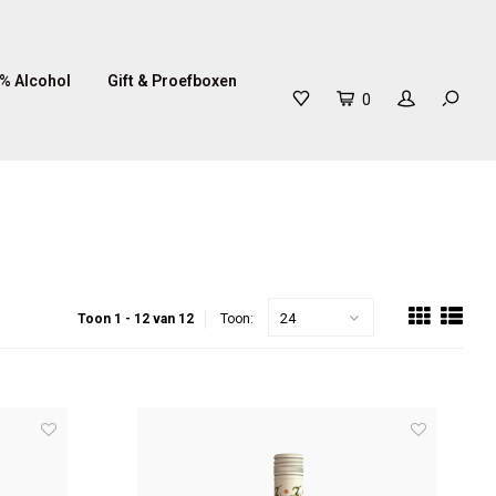
% Alcohol
Gift & Proefboxen
0
24
Toon 1 - 12 van 12
Toon: