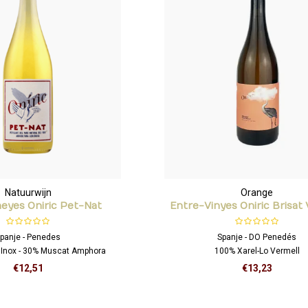
Natuurwijn
Orange
neyes Oniric Pet-Nat
Entre-Vinyes Oniric Brisat
panje - Penedes
Spanje - DO Penedés
 Inox - 30% Muscat Amphora
100% Xarel-Lo Vermell
€12,51
€13,23
pig en expressief !