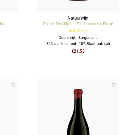
Natuurwijn
nto
Ziniel PetNat - St. Laurent Rosé
Oostenrijk - Burgenland
85% sankt laurent - 15% Blaufrankisch
€21,53
is fruit en
Mooie fruitexpressie in geur en smaak, waarbij
gevoel dat
framboos en aardbei primeert. Lichtvoetig, droog
ijnd.
maar uiterst elegant. Heerlijke bubbel!