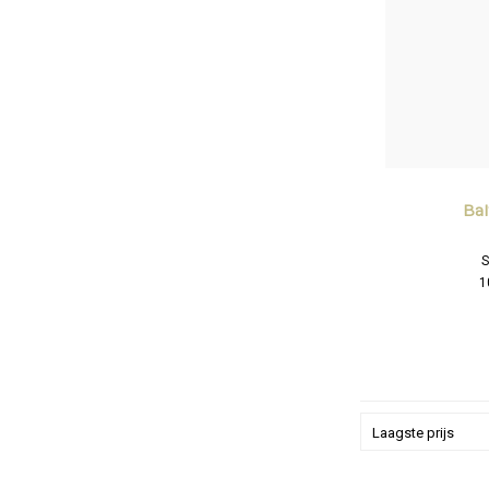
Ba
S
1
Laagste prijs