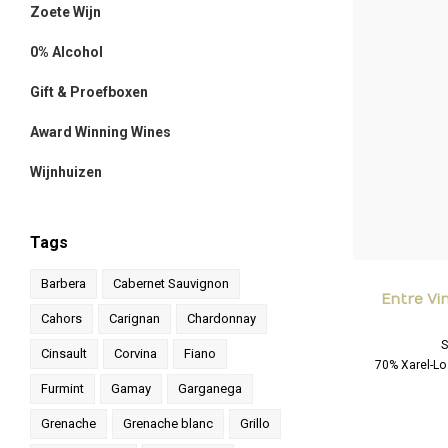
Zoete Wijn
0% Alcohol
Gift & Proefboxen
Award Winning Wines
Wijnhuizen
Tags
Barbera
Cabernet Sauvignon
Entre Vi
Cahors
Carignan
Chardonnay
S
Cinsault
Corvina
Fiano
70% Xarel-Lo
Furmint
Gamay
Garganega
Sap
Grenache
Grenache blanc
Grillo