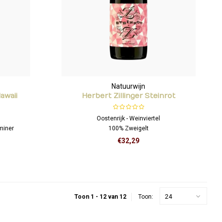
Natuurwijn
awaii
Herbert Zillinger Steinrot
Oostenrijk - Weinviertel
miner
100% Zweigelt
€32,29
24
Toon 1 - 12 van 12
Toon: