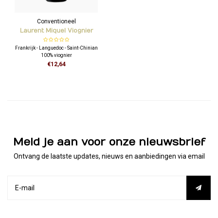
Conventioneel
Laurent Miquel Viognier
"Nord-Sud"
Frankrijk - Languedoc - Saint-Chinian
100% viognier
€12,64
Opvallend verfrissend en
onverwachte stijl voor viognier,
mondvullend en fijn, met licht
boterige kantlijn. Heel veel charme en
mondvullend.
Meld je aan voor onze nieuwsbrief
Ontvang de laatste updates, nieuws en aanbiedingen via email