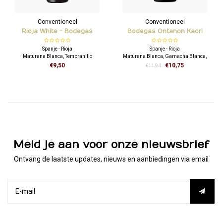
Conventioneel
Conventioneel
Rioja White - Bodegas
Bodegas Ontanon Kaori
Vivanco
Viura
Spanje - Rioja
Spanje - Rioja
Maturana Blanca, Tempranillo
Maturana Blanca, Garnacha Blanca,
Blanca, Viura
Viura
€9,50
€10,75
€11,94
Robert Parker 90
Tim Atkin 90
Meld je aan voor onze nieuwsbrief
Ontvang de laatste updates, nieuws en aanbiedingen via email