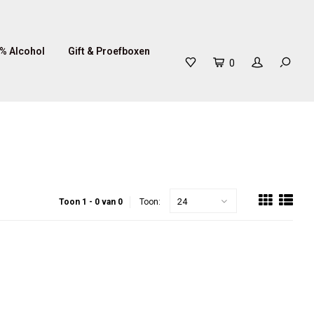
% Alcohol
Gift & Proefboxen
0
24
Toon 1 - 0 van 0
Toon: