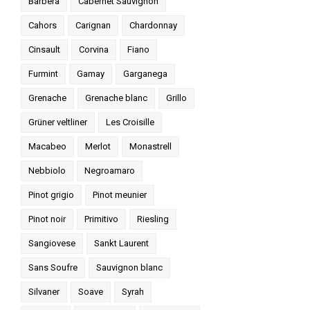
Barbera
Cabernet Sauvignon
Cahors
Carignan
Chardonnay
Cinsault
Corvina
Fiano
Furmint
Gamay
Garganega
Grenache
Grenache blanc
Grillo
Grüner veltliner
Les Croisille
Macabeo
Merlot
Monastrell
Nebbiolo
Negroamaro
Pinot grigio
Pinot meunier
Pinot noir
Primitivo
Riesling
Sangiovese
Sankt Laurent
Sans Soufre
Sauvignon blanc
Silvaner
Soave
Syrah