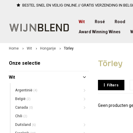
BESTEL SNEL EN VEILIG ONLINE // GRATIS VERZENDING IN BELG
Wit
Rosé
Rood
Award Winning Wines
W
Home
Wit
Hongarije
Törley
Törley
Onze selectie
Wit
Filters
Argentinië
(4)
België
(2)
Geen producten ge
Canada
(0)
Chili
(2)
Duitsland
(6)