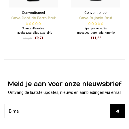
Conventioneel
Conventioneel
Cava Pont de Ferro Brut
Cava Bujonis Brut
Reserva
Spanje - Penedès
Spanje - Penedès
macabeu, parellada, xarel-lo
macabeu, parellada, xarel-lo
€9,71
€11,88
€10,79
Expressieve en zuivere neus met
aroma’s van rijp fruit, florale tonen en
geroosterde toetsen. Verfrissende
aanzet, zachte en romige smaak met
een middellange finale.
Meld je aan voor onze nieuwsbrief
Ontvang de laatste updates, nieuws en aanbiedingen via email