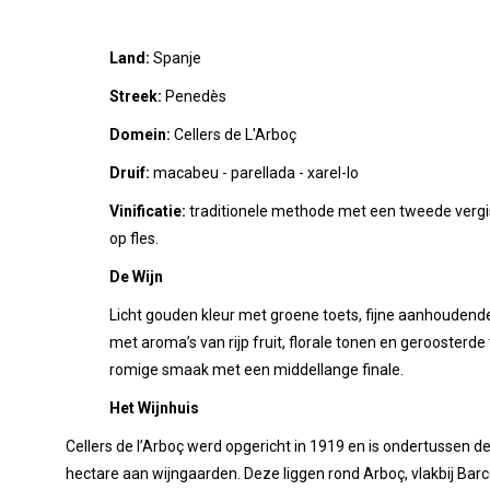
Land:
Spanje
Streek:
Penedès
Domein:
Cellers de L'Arboç
Druif:
macabeu - parellada - xarel-lo
Vinificatie:
traditionele methode met een tweede vergi
op fles.
De Wijn
Licht gouden kleur met groene toets, fijne aanhoudende
met aroma’s van rijp fruit, florale tonen en geroosterd
romige smaak met een middellange finale.
Het Wijnhuis
Cellers de l’Arboç werd opgericht in 1919 en is ondertussen d
hectare aan wijngaarden. Deze liggen rond Arboç, vlakbij Bar