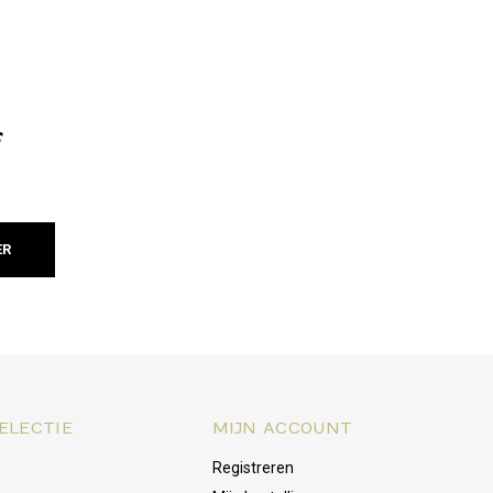
f
ER
ELECTIE
MIJN ACCOUNT
Registreren