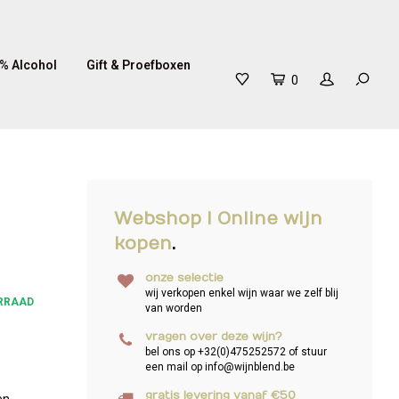
% Alcohol
Gift & Proefboxen
0
Webshop I Online wijn
kopen
.
onze selectie
wij verkopen enkel wijn waar we zelf blij
RRAAD
van worden
vragen over deze wijn?
bel ons op +32(0)475252572 of stuur
een mail op
info@wijnblend.be
gratis levering vanaf €50