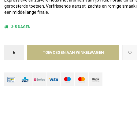
Expressieve en zuivere neus met aroma’s van rijp fruit, florale tonen 
geroosterde toetsen. Verfrissende aanzet, zachte en romige smaak
een middellange finale.
3-5 DAGEN
TOEVOEGEN AAN WINKELWAGEN