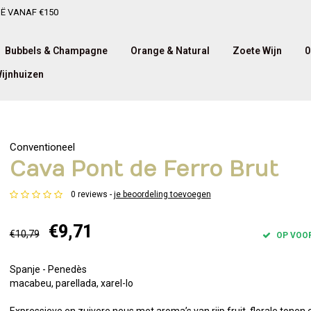
IË VANAF €150
Bubbels & Champagne
Orange & Natural
Zoete Wijn
0
ijnhuizen
Conventioneel
Cava Pont de Ferro Brut
0 reviews -
je beoordeling toevoegen
€9,71
€10,79
OP VOO
Spanje - Penedès
macabeu, parellada, xarel-lo