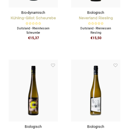
Bio-dynamisch
Biologisch
Kühling-Gillot Scheurebe
Neverland Riesling
Trocken - Qvinterra
Duitsland - Rheinhessen
Duitsland - Rheinessen
Scheurebe
Riesling
€15,37
€15,50
Deze scheurebe wordt droog
gevinifieerd en combineert zo op
ideale wijze het weelderige bouquet
van zeer rijpe wijngaardperzik en
kruidige toeten van grapefruit.
Biologisch
Biologisch