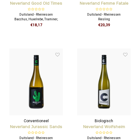
Neverland Good Old Times
Neverland Femme Fatale
Riesling
Duitsland - Rheinessen
Duitsland - Rheinessen
Bacchus, Huxelrebe, Traminer,
Riesling
Scheurebe
€18,17
€20,39
Conventioneel
Biologisch
Neverland Jurassic Sands
Neverland Wolfsheim
Sauvignon Blanc
Riesling
Duitsland - Rheinessen
Duitsland - Rheinessen