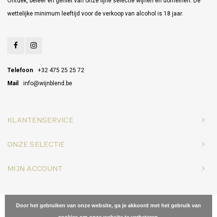
Ontdek, beleef en geniet van onze fijne selectie wijnen en domeinen. De
wettelijke minimum leeftijd voor de verkoop van alcohol is 18 jaar.
Telefoon
+32 475 25 25 72
Mail
info@wijnblend.be
KLANTENSERVICE
ONZE SELECTIE
MIJN ACCOUNT
© Copyright 2026 Wijnblend - Powered by
Lightspeed
- Theme by
Door het gebruiken van onze website, ga je akkoord met het gebruik van
Shopmonkey