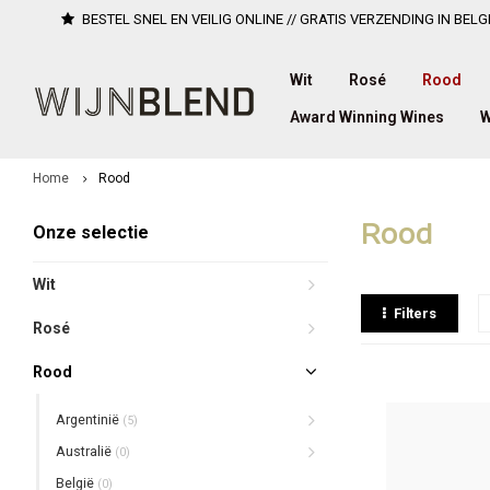
BESTEL SNEL EN VEILIG ONLINE // GRATIS VERZENDING IN BELG
Wit
Rosé
Rood
Award Winning Wines
W
Home
Rood
Rood
Onze selectie
Wit
Filters
Rosé
Rood
Argentinië
(5)
Australië
(0)
België
(0)