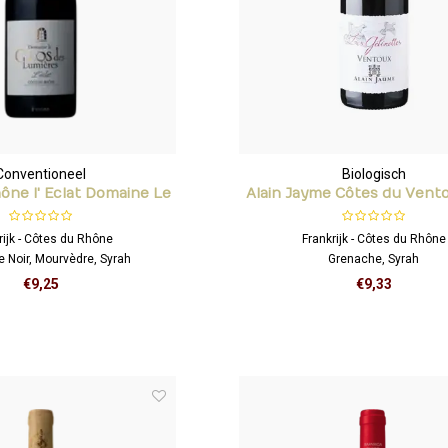
Conventioneel
Biologisch
ône l' Eclat Domaine Le
Alain Jayme Côtes du Vento
s des Lumières
Gélinottes'
rijk - Côtes du Rhône
Frankrijk - Côtes du Rhône
 Noir, Mourvèdre, Syrah
Grenache, Syrah
€9,25
€9,33