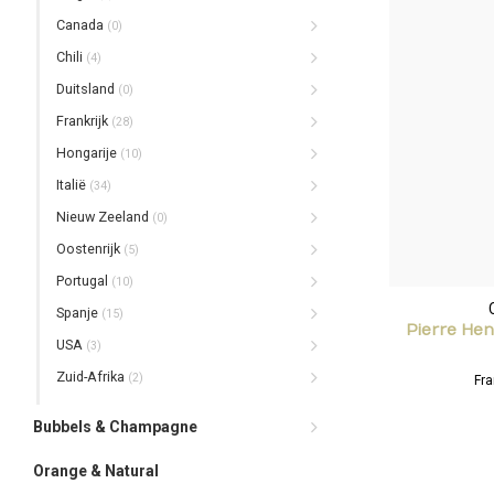
Canada
(0)
Chili
(4)
Duitsland
(0)
Frankrijk
(28)
Hongarije
(10)
Italië
(34)
Nieuw Zeeland
(0)
Oostenrijk
(5)
Portugal
(10)
Spanje
(15)
Pierre Hen
USA
(3)
Zuid-Afrika
(2)
Fra
Bubbels & Champagne
Orange & Natural