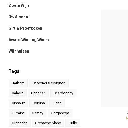
Zoete Wijn
0% Alcohol
Gift & Proefboxen
Award Winning Wines
Wijnhuizen
Tags
Barbera
Cabernet Sauvignon
Cahors
Carignan
Chardonnay
Cinsault
Corvina
Fiano
Furmint
Gamay
Garganega
Grenache
Grenache blanc
Grillo