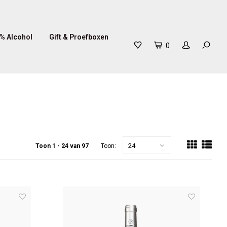
% Alcohol
Gift & Proefboxen
0
24
Toon 1 - 24 van 97
Toon: