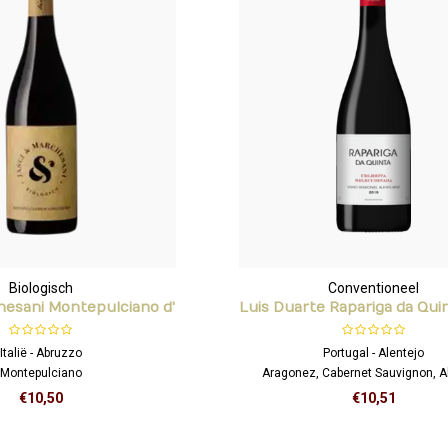
Biologisch
Conventioneel
hesani Montepulciano d'
Luis Duarte Rapariga da Qui
Abruzzo
Italië - Abruzzo
Portugal - Alentejo
Montepulciano
Aragonez, Cabernet Sauvignon, A
ne Enthusiast 89
Bouschet
€10,50
€10,51