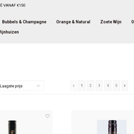
IË VANAF €150
Bubbels & Champagne
Orange & Natural
Zoete Wijn
0
ijnhuizen
1
2
3
4
5
Laagste prijs