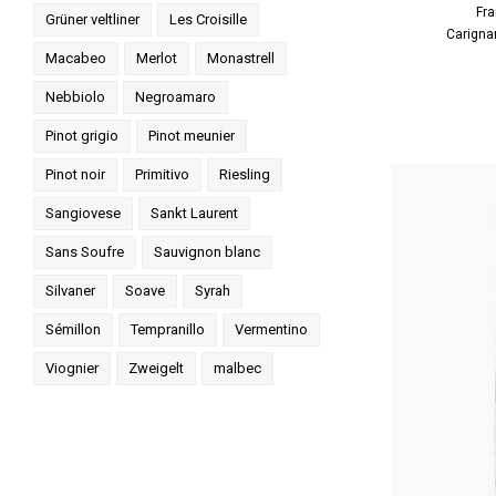
Fra
Grüner veltliner
Les Croisille
Carigna
Macabeo
Merlot
Monastrell
Nebbiolo
Negroamaro
Pinot grigio
Pinot meunier
Pinot noir
Primitivo
Riesling
Sangiovese
Sankt Laurent
Sans Soufre
Sauvignon blanc
Silvaner
Soave
Syrah
Sémillon
Tempranillo
Vermentino
Viognier
Zweigelt
malbec