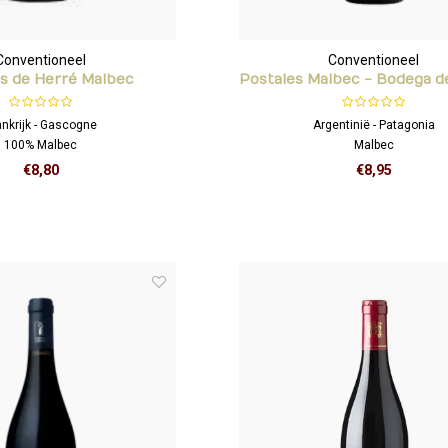
Conventioneel
Conventioneel
ns de Herré Malbec
Postales Malbec - Bodega de
Mundo
ankrijk - Gascogne
Argentinië - Patagonia
100% Malbec
Malbec
Wine Enthusiast 89
€8,80
€8,95