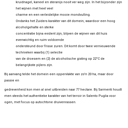
kruidnagel, kaneel en steranijs nooit ver weg zijn. In het bijzonder zijn
het wijnen met heel veel
charme en een verleidelijke mooie mondvulling.
Ondanks het Zuiders karakter van dit domein, waardoor een hoog
alcoholgehalte en sterke
concentratie bijna evident zijn, blijven de wijnen van dit huis
evenwichtig en ruim voldoende
ondersteund door frisse zuren. Dit komt door twee vernieuwende
technieken waarbij (1) selectie
van de droesem en (2) de alcoholische gisting op 22°C de
belangrijkste pijlers zijn.
Bij aanvang telde het domein een oppervlakte van zo'n 20 ha, maar door
passie en
gedrevenheid kon men al snel uitbreiden naar 77 hectare. Bij Sarmenti houdt
men steeds het authentieke karakter van het terroir in Salento Puglia voor
ogen, met focus op autochtone druivenrassen.