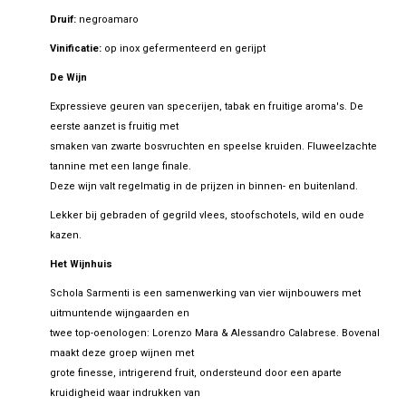
Druif:
negroamaro
Vinificatie:
op inox gefermenteerd en gerijpt
De Wijn
Expressieve geuren van specerijen, tabak en fruitige aroma's. De
eerste aanzet is fruitig met
smaken van zwarte bosvruchten en speelse kruiden. Fluweelzachte
tannine met een lange finale.
Deze wijn valt regelmatig in de prijzen in binnen- en buitenland.
Lekker bij gebraden of gegrild vlees, stoofschotels, wild en oude
kazen.
Het Wijnhuis
Schola Sarmenti is een samenwerking van vier wijnbouwers met
uitmuntende wijngaarden en
twee top-oenologen: Lorenzo Mara & Alessandro Calabrese. Bovenal
maakt deze groep wijnen met
grote finesse, intrigerend fruit, ondersteund door een aparte
kruidigheid waar indrukken van