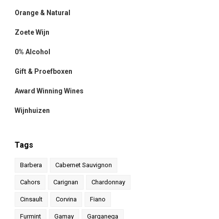
Orange & Natural
Zoete Wijn
0% Alcohol
Gift & Proefboxen
Award Winning Wines
Wijnhuizen
Tags
Barbera
Cabernet Sauvignon
Cahors
Carignan
Chardonnay
Cinsault
Corvina
Fiano
Furmint
Gamay
Garganega