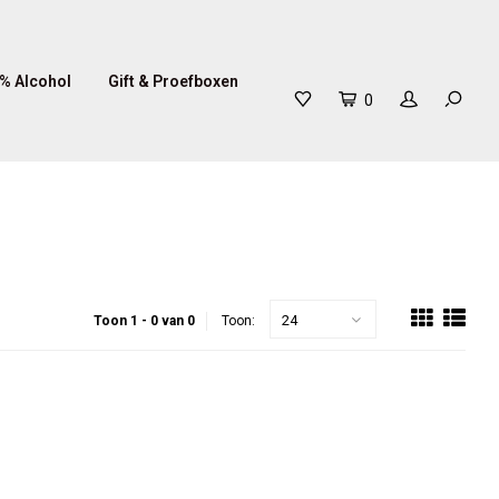
% Alcohol
Gift & Proefboxen
0
24
Toon 1 - 0 van 0
Toon: