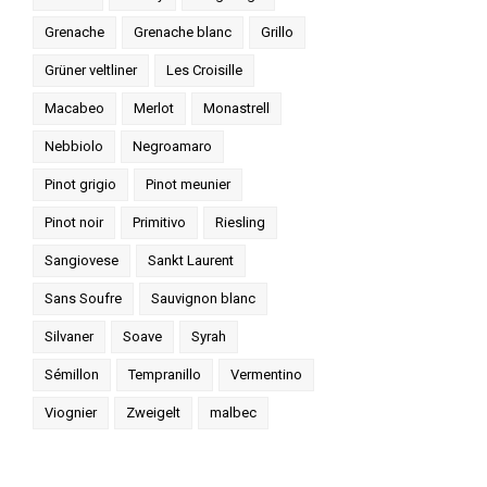
Grenache
Grenache blanc
Grillo
Grüner veltliner
Les Croisille
Macabeo
Merlot
Monastrell
Nebbiolo
Negroamaro
Pinot grigio
Pinot meunier
Pinot noir
Primitivo
Riesling
Sangiovese
Sankt Laurent
Sans Soufre
Sauvignon blanc
Silvaner
Soave
Syrah
Sémillon
Tempranillo
Vermentino
Viognier
Zweigelt
malbec