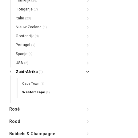
Frankrijk
(28)
Hongarije
(7)
Italië
(23)
Nieuw Zeeland
(1)
Oostenrijk
(8)
Portugal
(7)
Spanje
(5)
USA
(2)
Zuid-Afrika
(1)
Cape Town
(1)
Westerncape
(0)
Rosé
Rood
Bubbels & Champagne