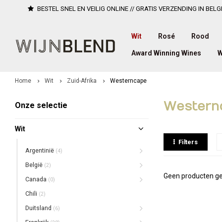
BESTEL SNEL EN VEILIG ONLINE // GRATIS VERZENDING IN BELG
Wit
Rosé
Rood
Award Winning Wines
W
Home
Wit
Zuid-Afrika
Westerncape
Western
Onze selectie
Wit
Filters
Argentinië
(4)
België
(2)
Geen producten ge
Canada
(0)
Chili
(2)
Duitsland
(6)