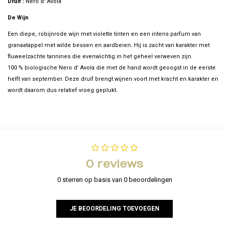
Druif :
Nero d' Avola
De Wijn
Een diepe, robijnrode wijn met violette tinten en een intens parfum van
granaatappel met wilde bessen en aardbeien. Hij is zacht van karakter met
fluweelzachte tannines die evenwichtig in het geheel verweven zijn.
100 % biologische Nero d’ Avola die met de hand wordt geoogst in de eerste
helft van september. Deze druif brengt wijnen voort met kracht en karakter en
wordt daarom dus relatief vroeg geplukt.
0 reviews
0 sterren op basis van 0 beoordelingen
JE BEOORDELING TOEVOEGEN