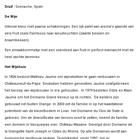
Druif :
Grenache, Syrah
De Wijn
Intense kleur met paarse schakeringen. Een rijk palet aan aroma's gaande van
vers fruit zoals framboos naar woudvruchten (zwarte bessen en
braambessen).
Een smaakbommetje met een overvloed aan fruit in perfect evenwicht met de
heel zachte tannines.
Het Wijnhuis
In 1826 besloot Mathieu Jaume om wijnstokken te gaan verbouwen in
Châteauneuf-du-Pape. Sindsdien hebben generaties Jaume onafgebroken
het beroep van wijnbouwer in ere gehouden. In 1979 besloten Odile en Alain
Jaume om het Domaine Grand Veneur op te richten. De kelders zijn
gebouwd net buiten Orange. In 2003 zet de familie in op het kwalitatieve
potentieel van de kiezelbodem in Lirac: het Domaine du Clos de Sixte is
geboren. Om de diversificatie van terroirs voort te zetten, neemt de familie
een domein in Vacqueyras over: Château Mazane. Gevolgd door Domaine de
la Grangette Saint Joseph in Côtes du Rhône. Op alle Domaines wordt aan
biologische landbouw gedaan. Tegelijkertijd, sinds 1997, zijn er