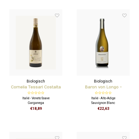
Biologisch
Biologisch
Cornelia Tessari Costalta
Baron von Longo -
- Soave Classico DOC
Urgestein - Sauvignon
Italië - Veneto Soave
Italië - Alto-Adige
Blanc
Garganega
Sauvignon Blanc
€18,89
€22,63