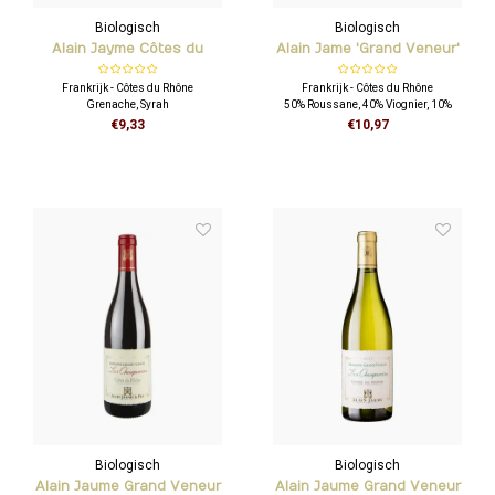
Biologisch
Biologisch
Alain Jayme Côtes du
Alain Jame 'Grand Veneur'
Ventoux 'Les Gélinottes'
Blanc
Frankrijk - Côtes du Rhône
Frankrijk - Côtes du Rhône
Grenache, Syrah
50% Roussane, 40% Viognier, 10%
Clairette
€9,33
€10,97
Biologisch
Biologisch
Alain Jaume Grand Veneur
Alain Jaume Grand Veneur