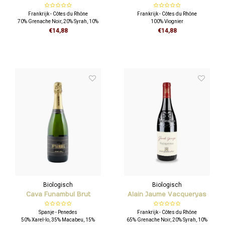
'Les Champauvins' Rouge
'Les Champauvins' Blanc
Frankrijk - Côtes du Rhône
Frankrijk - Côtes du Rhône
70% Grenache Noir, 20% Syrah, 10%
100% Viognier
Mourvèdre
€14,88
€14,88
Biologisch
Biologisch
Cava Funambul Brut
Alain Jaume Vacqueryas
Nature - Equilibri natural
Rouge 'grande garrigue'
Spanje - Penedes
Frankrijk - Côtes du Rhône
50% Xarel-lo, 35% Macabeu, 15%
65% Grenache Noir, 20% Syrah, 10%