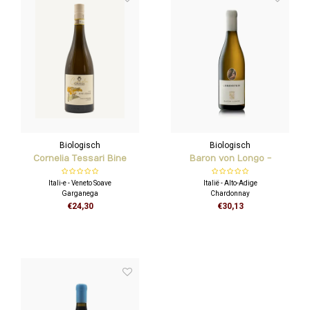
Biologisch
Biologisch
Cornelia Tessari Bine
Baron von Longo -
Longhe - Soave Superiore
Liebenstein Chardonnay
Itali-e - Veneto Soave
Italië - Alto-Adige
DOCG
Garganega
Chardonnay
30 jaar oude stokken
€24,30
€30,13