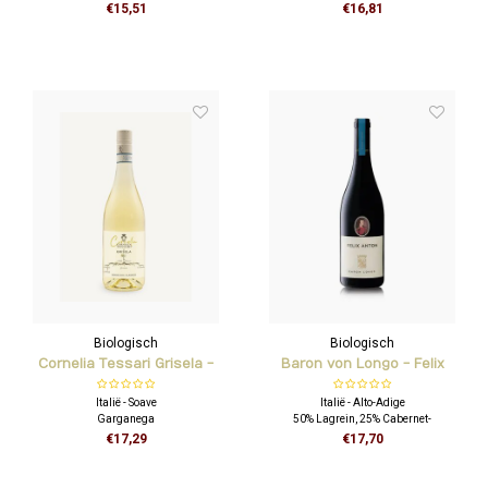
Parellada
Cinsault, 5% Mourvèdre
€15,51
€16,81
Biologisch
Biologisch
Cornelia Tessari Grisela -
Baron von Longo - Felix
Soave Classico DOC
Anton Rosso
Italië - Soave
Italië - Alto-Adige
Garganega
50% Lagrein, 25% Cabernet-
Sauvignon, Cabernet-Franc, Petit-
€17,29
€17,70
Verdot, 25% Merlot