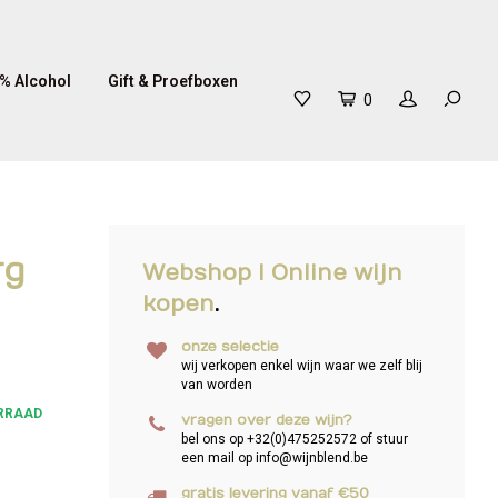
% Alcohol
Gift & Proefboxen
0
rg
Webshop I Online wijn
kopen
.
onze selectie
wij verkopen enkel wijn waar we zelf blij
van worden
RRAAD
vragen over deze wijn?
bel ons op +32(0)475252572 of stuur
een mail op
info@wijnblend.be
gratis levering vanaf €50