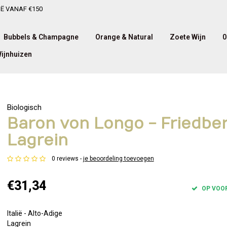
IË VANAF €150
Bubbels & Champagne
Orange & Natural
Zoete Wijn
0
ijnhuizen
Biologisch
Baron von Longo - Friedbe
Lagrein
0 reviews -
je beoordeling toevoegen
€31,34
OP VOO
Italië - Alto-Adige
Lagrein