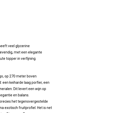
eeft veel glycerine
levendig, met een elegante
ute topper in verfijning.
go, op 270 meter boven
: een keiharde laag porfier, een
eralen. Dit levert een wijn op
legantie en balans.
 precies het tegenovergestelde
a exotisch fruitprofiel. Het is net