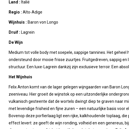
Land :
Italië
Regio :
Alto-Adige
Wijnhuis :
Baron von Longo
Druif :
Lagrein
De Wijn
Medium tot volle body met soepele, sappige tannines. Het geheel h
ondersteund door mooie frisse zuurtjes. Fruitgedreven, sappig en 
structuur. Een luxe-Lagrein dankzij zijn exclusieve terroir. Een absol
Het Wijnhuis
Felix Anton komt van de lager gelegen wijngaarden van Baron Lon
zeeniveau. Hier groeit de wijnstok op een uitzonderlijke ondergrond
vulkanisch gesteente dat de wortels dwingt diep te graven naar min
met levendige frisheid en fijne zuren – een natuurlijke basis voor e
Bovenop deze porfierlaag ligt een rijke, kalkhoudende toplaag, die
effect levert: ze geeft de wijn ronding, volheid en een genereus, bijn