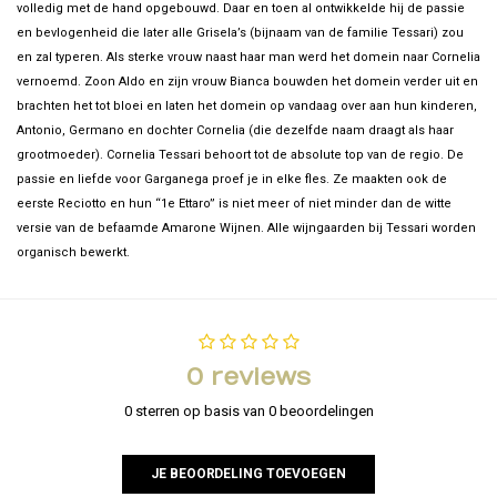
volledig met de hand opgebouwd. Daar en toen al ontwikkelde hij de passie
en bevlogenheid die later alle Grisela’s (bijnaam van de familie Tessari) zou
en zal typeren. Als sterke vrouw naast haar man werd het domein naar Cornelia
vernoemd. Zoon Aldo en zijn vrouw Bianca bouwden het domein verder uit en
brachten het tot bloei en laten het domein op vandaag over aan hun kinderen,
Antonio, Germano en dochter Cornelia (die dezelfde naam draagt als haar
grootmoeder). Cornelia Tessari behoort tot de absolute top van de regio. De
passie en liefde voor Garganega proef je in elke fles. Ze maakten ook de
eerste Reciotto en hun “1e Ettaro” is niet meer of niet minder dan de witte
versie van de befaamde Amarone Wijnen. Alle wijngaarden bij Tessari worden
organisch bewerkt.
0 reviews
0 sterren op basis van 0 beoordelingen
JE BEOORDELING TOEVOEGEN