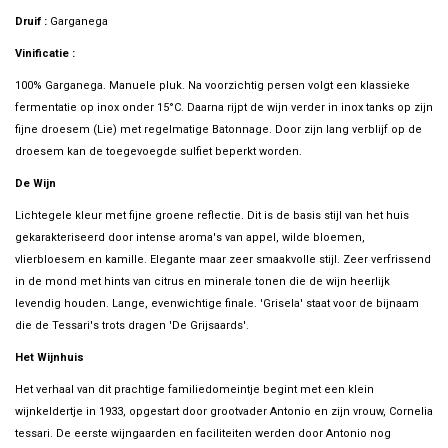
Druif :
Garganega
Vinificatie :
100% Garganega. Manuele pluk. Na voorzichtig persen volgt een klassieke
fermentatie op inox onder 15°C. Daarna rijpt de wijn verder in inox tanks op zijn
fijne droesem (Lie) met regelmatige Batonnage. Door zijn lang verblijf op de
droesem kan de toegevoegde sulfiet beperkt worden.
De Wijn
Lichtegele kleur met fijne groene reflectie. Dit is de basis stijl van het huis
gekarakteriseerd door intense aroma's van appel, wilde bloemen,
vlierbloesem en kamille. Elegante maar zeer smaakvolle stijl. Zeer verfrissend
in de mond met hints van citrus en minerale tonen die de wijn heerlijk
levendig houden. Lange, evenwichtige finale. 'Grisela' staat voor de bijnaam
die de Tessari's trots dragen 'De Grijsaards'.
Het Wijnhuis
Het verhaal van dit prachtige familiedomeintje begint met een klein
wijnkeldertje in 1933, opgestart door grootvader Antonio en zijn vrouw, Cornelia
tessari. De eerste wijngaarden en faciliteiten werden door Antonio nog