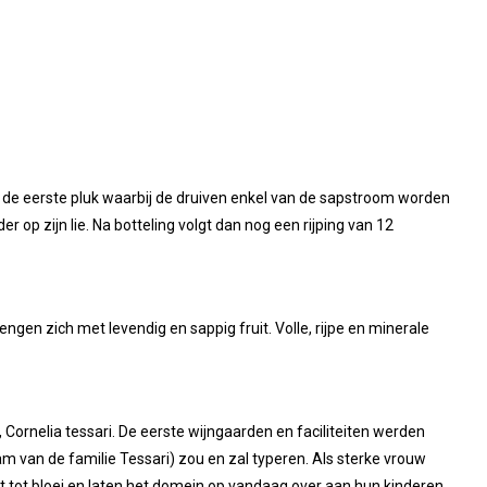
a de eerste pluk waarbij de druiven enkel van de sapstroom worden
 op zijn lie. Na botteling volgt dan nog een rijping van 12
gen zich met levendig en sappig fruit. Volle, rijpe en minerale
 Cornelia tessari. De eerste wijngaarden en faciliteiten werden
am van de familie Tessari) zou en zal typeren. Als sterke vrouw
tot bloei en laten het domein op vandaag over aan hun kinderen,