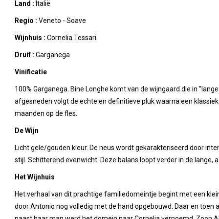
Land :
Italië
Regio :
Veneto - Soave
Wijnhuis :
Cornelia Tessari
Druif :
Garganega
Vinificatie
100% Garganega. Bine Longhe komt van de wijngaard die in "lange r
afgesneden volgt de echte en definitieve pluk waarna een klassieke 
maanden op de fles.
De Wijn
Licht gele/gouden kleur. De neus wordt gekarakteriseerd door inten
stijl. Schitterend evenwicht. Deze balans loopt verder in de lang
Het Wijnhuis
Het verhaal van dit prachtige familiedomeintje begint met een klein
door Antonio nog volledig met de hand opgebouwd. Daar en toen al o
naast haar man werd het domein naar Cornelia vernoemd. Zoon Ald