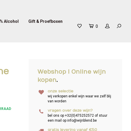
% Alcohol
Gift & Proefboxen
0
he
Webshop I Online wijn
kopen
.
onze selectie
wij verkopen enkel wijn waar we zelf blij
van worden
RRAAD
vragen over deze wijn?
bel ons op +32(0)475252572 of stuur
een mail op
info@wijnblend.be
gratis levering vanaf €50