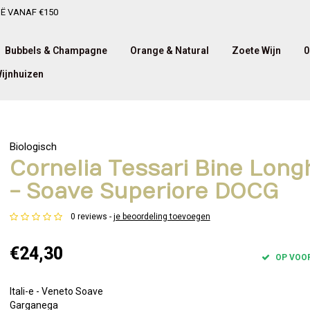
IË VANAF €150
Bubbels & Champagne
Orange & Natural
Zoete Wijn
0
ijnhuizen
Biologisch
Cornelia Tessari Bine Long
- Soave Superiore DOCG
0 reviews -
je beoordeling toevoegen
€24,30
OP VOO
Itali-e - Veneto Soave
Garganega