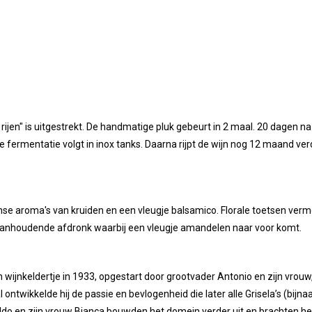
ijen" is uitgestrekt. De handmatige pluk gebeurt in 2 maal. 20 dagen n
fermentatie volgt in inox tanks. Daarna rijpt de wijn nog 12 maand verder
se aroma's van kruiden en een vleugje balsamico. Florale toetsen vermen
e, aanhoudende afdronk waarbij een vleugje amandelen naar voor komt.
 wijnkeldertje in 1933, opgestart door grootvader Antonio en zijn vrouw,
ntwikkelde hij de passie en bevlogenheid die later alle Grisela’s (bijna
o en zijn vrouw Bianca bouwden het domein verder uit en brachten het 