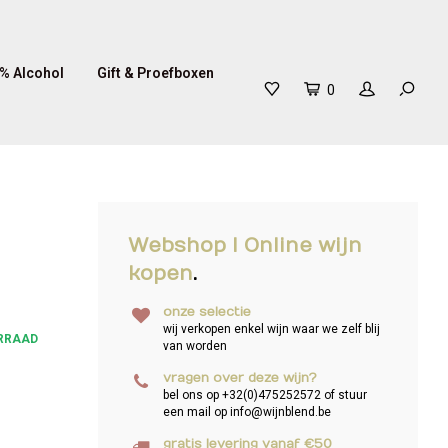
% Alcohol
Gift & Proefboxen
0
Webshop I Online wijn
kopen
.
onze selectie
wij verkopen enkel wijn waar we zelf blij
RRAAD
van worden
vragen over deze wijn?
bel ons op +32(0)475252572 of stuur
een mail op
info@wijnblend.be
gratis levering vanaf €50