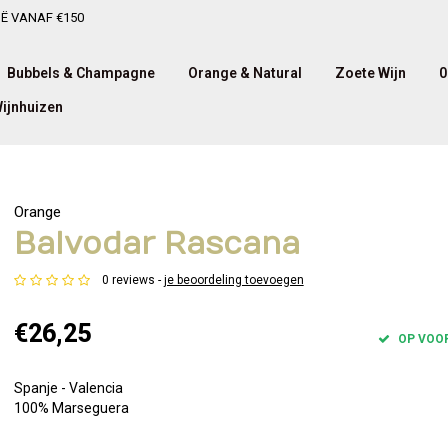
IË VANAF €150
Bubbels & Champagne
Orange & Natural
Zoete Wijn
0
ijnhuizen
Orange
Balvodar Rascana
0 reviews -
je beoordeling toevoegen
€26,25
OP VOO
Spanje - Valencia
100% Marseguera