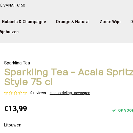
IË VANAF €150
Bubbels & Champagne
Orange & Natural
Zoete Wijn
0
ijnhuizen
Sparkling Tea
Sparkling Tea - Acala Sprit
Style 75 cl
0 reviews -
je beoordeling toevoegen
€13,99
OP VOO
Litouwen