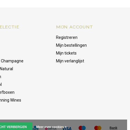
ELECTIE
MIJN ACCOUNT
Registreren
Mijn bestellingen
Mijn tickets
& Champagne
Mijn verlanglijst
Natural
n
l
oefboxen
nning Wines
ICHT VERBERGEN
Meer over cookies »