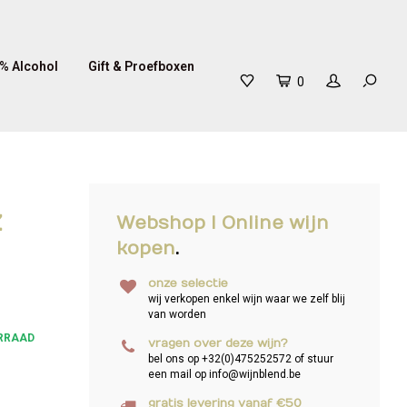
% Alcohol
Gift & Proefboxen
0
z
Webshop I Online wijn
kopen
.
onze selectie
wij verkopen enkel wijn waar we zelf blij
van worden
RRAAD
vragen over deze wijn?
bel ons op +32(0)475252572 of stuur
een mail op
info@wijnblend.be
gratis levering vanaf €50