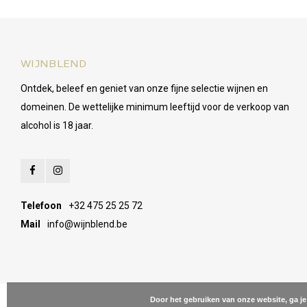
WIJNBLEND
Ontdek, beleef en geniet van onze fijne selectie wijnen en
domeinen. De wettelijke minimum leeftijd voor de verkoop van
alcohol is 18 jaar.
Telefoon
+32 475 25 25 72
Mail
info@wijnblend.be
Door het gebruiken van onze website, ga j
© Copyright 2026 Wijnblend - Powered by
Lightspeed
- Theme by
Shopm