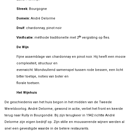
Streek:
Bourgogne
Domein:
André Delorme
Druif:
chardonnay, pinot noir
de
Vinificatie:
méthode traditionelle met 2
vergisting op fles.
De Wijn
Fijne assemblage van chardonnay en pinot noir. Hij heeft een mooie
complexiteit, structuur en
evenwicht. Mondvullend samenspel tussen rode bessen, een licht
bitter toetsje, noties van boter en
florale toetsen.
Het Wijnhuis
De geschiedenis van het huis begon in het midden van de Tweede
Wereldoorlog. André Delorme, gewond in actie, verliet het front en keerde
terug naar Rully in Bourgondië. Bij zijn terugkeer in 1942 richtte André
Delorme zijn eigen bedrijf op. Zijn stille en mousserende wijnen werden al
snel een gevestigde waarde in de betere restaurants.