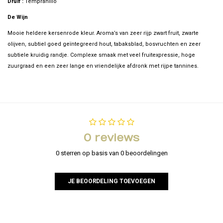
Druif :
Tempranillo
De Wijn
Mooie heldere kersenrode kleur. Aroma’s van zeer rijp zwart fruit, zwarte
olijven, subtiel goed geïntegreerd hout, tabaksblad, bosvruchten en zeer
subtiele kruidig randje. Complexe smaak met veel fruitexpressie, hoge
zuurgraad en een zeer lange en vriendelijke afdronk met rijpe tannines.
0 reviews
0 sterren op basis van 0 beoordelingen
JE BEOORDELING TOEVOEGEN