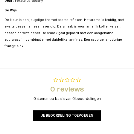
Druif :
Fekete Jardovany
De Wijn
De kleur is een jeugdige tint met paarse reflexen. Het aroma is kruidig, met
zwarte bessen en zeer levendig. De smaak is voornamelijk koffie, kersen,
bessen en witte peper. De smaak gaat gepaard met een aangename
zuurgraad in combinatie met duidelijke tannines. Een sappige langdurige
fruitige slok.
0 reviews
0 sterren op basis van 0 beoordelingen
JE BEOORDELING TOEVOEGEN