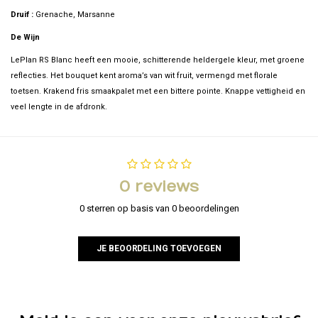
Druif :
Grenache, Marsanne
De Wijn
LePlan RS Blanc heeft een mooie, schitterende heldergele kleur, met groene
reflecties. Het bouquet kent aroma’s van wit fruit, vermengd met florale
toetsen. Krakend fris smaakpalet met een bittere pointe. Knappe vettigheid en
veel lengte in de afdronk.
0 reviews
0 sterren op basis van 0 beoordelingen
JE BEOORDELING TOEVOEGEN