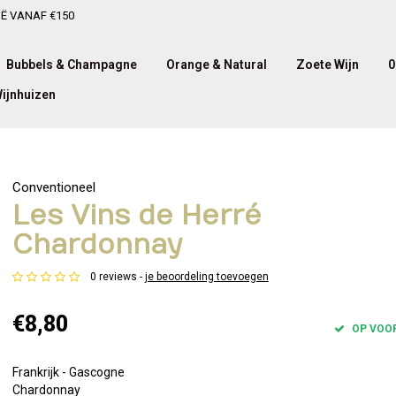
IË VANAF €150
Bubbels & Champagne
Orange & Natural
Zoete Wijn
0
ijnhuizen
Conventioneel
Les Vins de Herré
Chardonnay
0 reviews -
je beoordeling toevoegen
€8,80
OP VOO
Frankrijk - Gascogne
Chardonnay