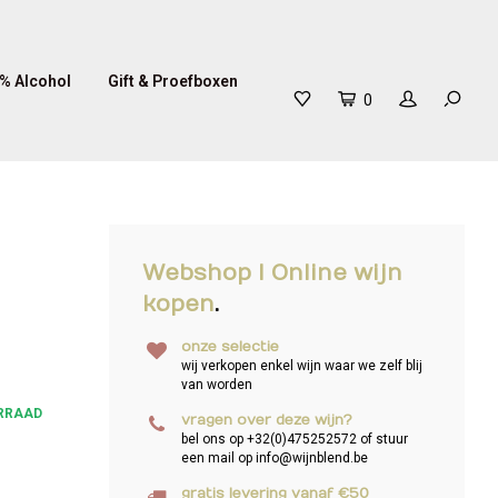
% Alcohol
Gift & Proefboxen
0
Webshop I Online wijn
kopen
.
onze selectie
wij verkopen enkel wijn waar we zelf blij
van worden
RRAAD
vragen over deze wijn?
bel ons op +32(0)475252572 of stuur
een mail op
info@wijnblend.be
gratis levering vanaf €50