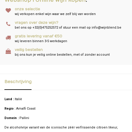
Webshop I Online wijn kopen
.
onze selectie
wij verkopen enkel wijn waar we zelf blij van worden
vragen over deze wijn?
bel ons op +32(0)475252572 of stuur een mail op
info@wijnblend.be
gratis levering vanaf €50
wij leveren binnen 3-5 werkdagen
veilig bestellen
bij ons kun je veilig online bestellen, met of zonder account
Beschrijving
Land :
Italië
Regio :
Amalfi Coast
Domein :
Pallini
De alcoholvrije variant van de iconische zéér verfrissende citroen likeur,