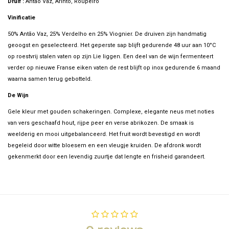
Druif :
Antao Vaz, Arinto, Roupeiro
Vinificatie
50% Antão Vaz, 25% Verdelho en 25% Viognier. De druiven zijn handmatig
geoogst en geselecteerd. Het geperste sap blijft gedurende 48 uur aan 10°C
op roestvrij stalen vaten op zijn Lie liggen. Een deel van de wijn fermenteert
verder op nieuwe Franse eiken vaten de rest blijft op inox gedurende 6 maand
waarna samen terug gebotteld.
De Wijn
Gele kleur met gouden schakeringen. Complexe, elegante neus met noties
van vers geschaafd hout, rijpe peer en verse abrikozen. De smaak is
weelderig en mooi uitgebalanceerd. Het fruit wordt bevestigd en wordt
begeleid door witte bloesem en een vleugje kruiden. De afdronk wordt
gekenmerkt door een levendig zuurtje dat lengte en frisheid garandeert.