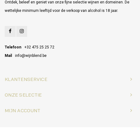
Ontdek, beleef en geniet van onze fijne selectie wijnen en domeinen. De
wettelijke minimum leeftijd voor de verkoop van alcohol is 18 jaar.
Telefoon
+32 475 25 25 72
Mail
info@wijnblend.be
KLANTENSERVICE
ONZE SELECTIE
MIJN ACCOUNT
© Copyright 2026 Wijnblend - Powered by
Lightspeed
- Theme by
Shopmonkey