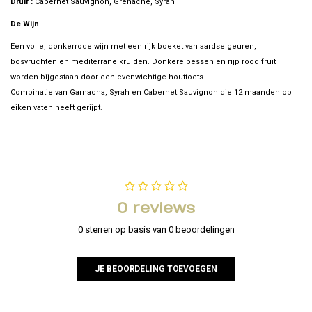
Druif :
Cabernet Sauvignon, Grenache, Syrah
De Wijn
Een volle, donkerrode wijn met een rijk boeket van aardse geuren,
bosvruchten en mediterrane kruiden. Donkere bessen en rijp rood fruit
worden bijgestaan door een evenwichtige houttoets.
Combinatie van Garnacha, Syrah en Cabernet Sauvignon die 12 maanden op
eiken vaten heeft gerijpt.
0 reviews
0 sterren op basis van 0 beoordelingen
JE BEOORDELING TOEVOEGEN