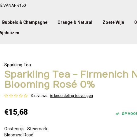
IË VANAF €150
Bubbels & Champagne
Orange & Natural
Zoete Wijn
0
ijnhuizen
Sparkling Tea
Sparkling Tea - Firmenich 
Blooming Rosé 0%
0 reviews -
je beoordeling toevoegen
€15,68
OP VOO
Oostenrijk - Steiemark
Blooming Rosé