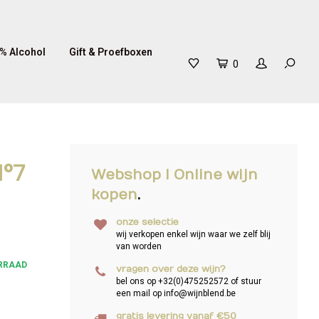
% Alcohol
Gift & Proefboxen
0
N°7
Webshop I Online wijn
kopen
.
onze selectie
wij verkopen enkel wijn waar we zelf blij
van worden
RRAAD
vragen over deze wijn?
bel ons op +32(0)475252572 of stuur
een mail op
info@wijnblend.be
gratis levering vanaf €50