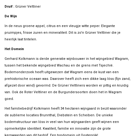
Druif :
Grüner Veltliner
De Wijn
In de neus groene appel, citrus en een vleugje witte peper. Elegante
pruimpjes, frisse zuren en mineraliteit. Dit is zo'n Grüner Veltliner die je
heerlijk laat tintelen.
Het Domein
Gerhard Kolkmann is derde generatie wijnbouwer in het wijngebied Wagram,
tussen het bekende wijngebied Wachau en de grens met Tsjechië.
Bodemonderzoek heeft uitgewezen dat Wagram eens de kust van een
prehistorische oceaan was. Daarover heeft zich een dikke laag löss (fijn zand,
afgezet door wind) gevormd. De Grüner Veltliners worden er pittig en kruidig
van. Ook de Roter Veltliner en de Burgundersoorten doen het in Wagram
goed.
Het familiebedrijf Kolkmann heeft 34 hectaren wijngaard in bezit waaronder
de sublieme locaties Brunnthal, Diebstein en Scheiben. De unieke
bodemstructuur van löss in veel van hun wijngaarden geeft wijnen een
opmerkelijke identiteit. Kwaliteit, familie en innovatie zijn de grote
kernwaarden van dit bedrijf. Een topdomein uit Oostenrijk!