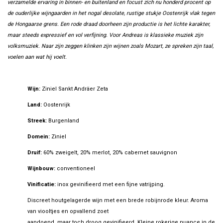
verzamelde ervaring in binnen- en buitenland en focust zich nu honderd procent op
de ouderlijke wijngaarden in het nogal desolate, rustige stukje Oostenrijk vlak tegen
de Hongaarse grens. Een rode draad doorheen zijn productie is het lichte karakter,
maar steeds expressief en vol verfijning. Voor Andreas is klassieke muziek zijn
volksmuziek. Naar zijn zeggen klinken zijn wijnen zoals Mozart, ze spreken zijn taal,
voelen aan wat hij voelt.
Wijn:
Ziniel Sankt Andräer Zeta
Land:
Oostenrijk
Streek:
Burgenland
Domein:
Ziniel
Druif:
60% zweigelt, 20% merlot, 20% cabernet sauvignon
Wijnbouw:
conventioneel
Vinificatie:
inox gevinifieerd met een fijne vatrijping.
Discreet houtgelagerde wijn met een brede robijnrode kleur. Aroma
van viooltjes en opvallend zoet
aandoend, maar toch droog gevinifieerd. Kleine rokerige nuance in de