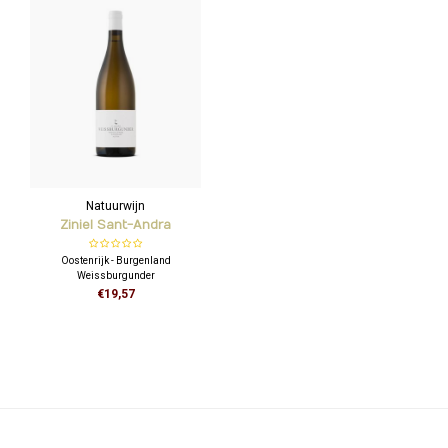
Natuurwijn
Ziniel Sant-Andra
Weissburgunder
Oostenrijk - Burgenland
Weissburgunder
€19,57
Veelzijdige aroma's van ananas,
krenten en een vleugje rabarber in de
afdronk. Intens en sappig met veel
elegantie!