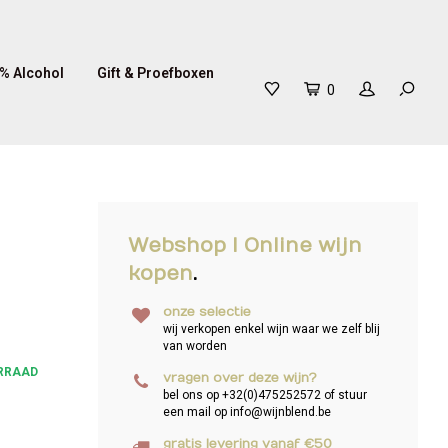
% Alcohol
Gift & Proefboxen
0
Webshop I Online wijn
kopen
.
onze selectie
wij verkopen enkel wijn waar we zelf blij
van worden
RRAAD
vragen over deze wijn?
bel ons op +32(0)475252572 of stuur
een mail op
info@wijnblend.be
gratis levering vanaf €50