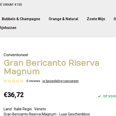
IË VANAF €150
Bubbels & Champagne
Orange & Natural
Zoete Wijn
0
ijnhuizen
Conventioneel
Gran Bericanto Riserva
Magnum
0 reviews -
je beoordeling toevoegen
€36,72
OP VOO
Land : Italië Regio : Veneto
Gran Bericanto Riserva Magnum - Luxe Geschenkbox