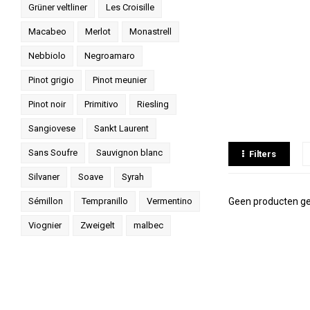
Grüner veltliner
Les Croisille
Macabeo
Merlot
Monastrell
Nebbiolo
Negroamaro
Pinot grigio
Pinot meunier
Pinot noir
Primitivo
Riesling
Sangiovese
Sankt Laurent
Sans Soufre
Sauvignon blanc
Filters
Silvaner
Soave
Syrah
Sémillon
Tempranillo
Vermentino
Geen producten ge
Viognier
Zweigelt
malbec