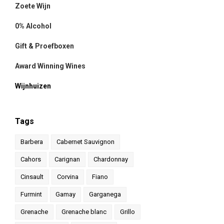
Zoete Wijn
0% Alcohol
Gift & Proefboxen
Award Winning Wines
Wijnhuizen
Tags
Barbera
Cabernet Sauvignon
Cahors
Carignan
Chardonnay
Cinsault
Corvina
Fiano
Furmint
Gamay
Garganega
Grenache
Grenache blanc
Grillo