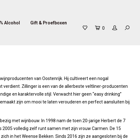
% Alcohol
Gift & Proefboxen
0
 wijnproducenten van Oostenrijk. Hij cultiveert een nogal
ht verdient. Zillinger is een van de allerbeste veltliner-producenten
endige en karaktervolle stijl. Verwacht hier geen “easy drinking”
gemaakt zijn om mooi te laten verouderen en perfect aansluiten bij
ch bezig met wijnbouw. In 1998 nam de toen 20-jarige Herbert de 7
nds 2005 volledig zelf runt samen met zijn vrouw Carmen. De 15
zich in het Weense Bekken. Sinds 2016 zijn ze aangesloten bij de