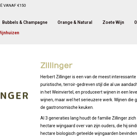
IË VANAF €150
Bubbels & Champagne
Orange & Natural
Zoete Wijn
0
ijnhuizen
Zillinger
Herbert Zillinger is een van de meest interessante
puristische, terroir-gedreven stijl die al uw aandac
in het Weinviertel, en produceert wijnen in een lev
wijnen, maar wel het serieuzere werk. Wijnen die 
de gastronomische keuken.
Al 3 generaties lang houdt de familie Zillinger zi
hectare wijngaard over van zijn ouders, die hij si
hectare biologisch geteelde wijngaarden bevinden 