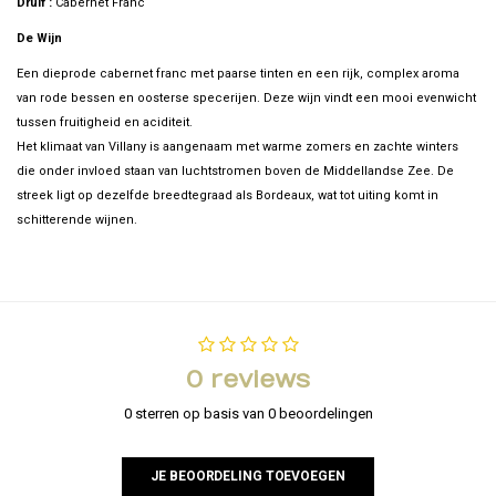
Druif :
Cabernet Franc
De Wijn
Een dieprode cabernet franc met paarse tinten en een rijk, complex aroma
van rode bessen en oosterse specerijen. Deze wijn vindt een mooi evenwicht
tussen fruitigheid en aciditeit.
Het klimaat van Villany is aangenaam met warme zomers en zachte winters
die onder invloed staan van luchtstromen boven de Middellandse Zee. De
streek ligt op dezelfde breedtegraad als Bordeaux, wat tot uiting komt in
schitterende wijnen.
0 reviews
0 sterren op basis van 0 beoordelingen
JE BEOORDELING TOEVOEGEN