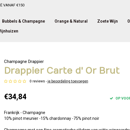
IË VANAF €150
Bubbels & Champagne
Orange & Natural
Zoete Wijn
0
ijnhuizen
Champagne Drappier
Drappier Carte d' Or Brut
0 reviews -
je beoordeling toevoegen
€34,84
OP VOO
Frankrijk - Champagne
10% pinot meunier -15% chardonnay -75% pinot noir