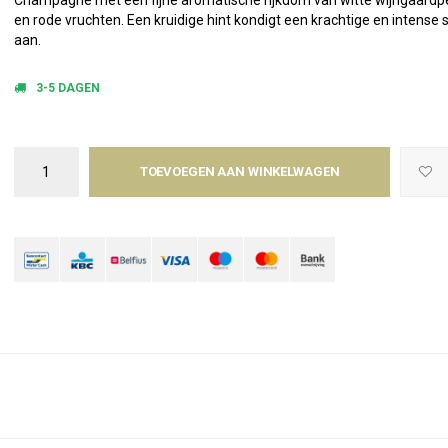
Champagne met een fijne aromatische rijkdom van witte wijngaardp
en rode vruchten. Een kruidige hint kondigt een krachtige en intense
aan.
3-5 DAGEN
TOEVOEGEN AAN WINKELWAGEN