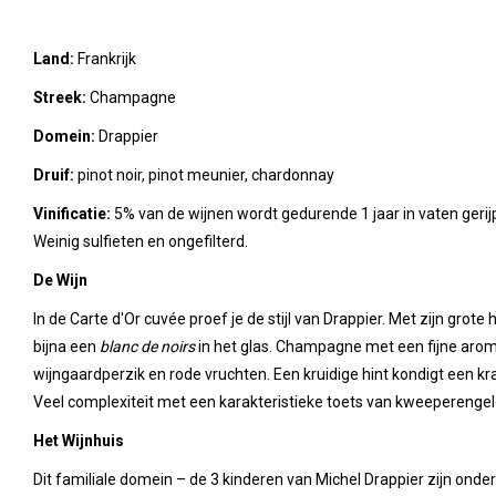
Land:
Frankrijk
Streek:
Champagne
Domein:
Drappier
Druif:
pinot noir, pinot meunier, chardonnay
Vinificatie:
5% van de wijnen wordt gedurende 1 jaar in vaten gerij
Weinig sulfieten en ongefilterd.
De Wijn
In de Carte d'Or cuvée proef je de stijl van Drappier. Met zijn grote 
bijna een
blanc de noirs
in het glas. Champagne met een fijne arom
wijngaardperzik en rode vruchten. Een kruidige hint kondigt een k
Veel complexiteit met een karakteristieke toets van kweeperengelei
Het Wijnhuis
Dit familiale domein – de 3 kinderen van Michel Drappier zijn on