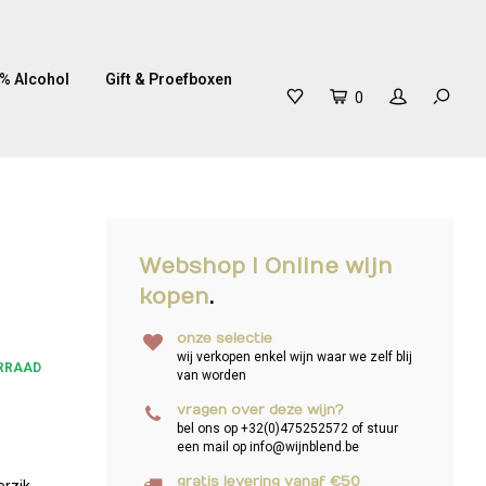
% Alcohol
Gift & Proefboxen
0
Webshop I Online wijn
kopen
.
onze selectie
wij verkopen enkel wijn waar we zelf blij
RRAAD
van worden
vragen over deze wijn?
bel ons op +32(0)475252572 of stuur
een mail op
info@wijnblend.be
gratis levering vanaf €50