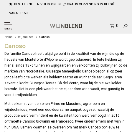
BESTEL SNEL EN VEILIG ONLINE // GRATIS VERZENDING IN BELGIË
VANAF €150
0
MENU
Home
Wijnhuizen
Canoso
Canoso
De familie Canoso heeft altijd geloofd in de kwaliteit van de wijn die op de
heuvels van Monteforte d'Alpone wordt geproduceerd. In feite hebben zij
hier al sinds 1876 tuinen en wijngaarden en verkochten zij bulkwijnen op de
markten van Noord-Italië. Giuseppe Meneghello Canoso begon al op zeer
jonge leeftijd te werken als keldermeester en wijnhandelaar. Begin jaren
zeventig kocht Giuseppe Tenuta Cà del Vento, waar hij de nieuwe kelder
bouwde. Het is een plek waar het hele jaar door wind waait, wat gunstig is
voor de wijnstokken.
Met de komst van de zonen Primo en Massimo, agronoom en
wijntechnicus, werd een eco-duurzame aanpak opgezet, waarbij de
productie werd verminderd en de kwaliteit toch werd verhoogd. In 2016
ontmoette Canoso Giovanni en Francesco, twee ondernemers met wijn in
hun DNA. Samen kwamen ze overeen om het merk Canoso opnieuw te