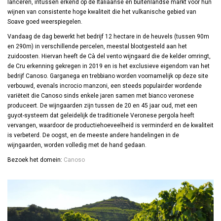
lanceren, intussen erkend op de Italiaanse en buitenlandse markt voor hun
wijnen van consistente hoge kwaliteit die het vulkanische gebied van
Soave goed weerspiegelen.
Vandaag de dag bewerkt het bedrijf 12 hectare in de heuvels (tussen 90m
en 290m) in verschillende percelen, meestal blootgesteld aan het
zuidoosten. Hiervan heeft de Cà del vento wijngaard die de kelder omringt,
de Cru erkenning gekregen in 2019 en is het exclusieve eigendom van het
bedrijf Canoso. Garganega en trebbiano worden voornamelijk op deze site
verbouwd, evenals incrocio manzoni, een steeds populairder wordende
variëteit die Canoso sinds enkele jaren samen met bianco veronese
produceert. De wijngaarden zijn tussen de 20 en 45 jaar oud, met een
guyot-systeem dat geleidelijk de traditionele Veronese pergola heeft
vervangen, waardoor de productiehoeveelheid is verminderd en de kwaliteit
is verbeterd. De oogst, en de meeste andere handelingen in de
wijngaarden, worden volledig met de hand gedaan.
Bezoek het domein:
Canoso