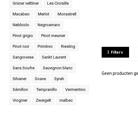
Grüner veltliner
Les Croisille
Macabeo
Merlot
Monastrell
Nebbiolo
Negroamaro
Pinot grigio
Pinot meunier
Pinot noir
Primitivo
Riesling
Filters
Sangiovese
Sankt Laurent
Sans Soufre
Sauvignon blanc
Geen producten ge
Silvaner
Soave
Syrah
Sémillon
Tempranillo
Vermentino
Viognier
Zweigelt
malbec