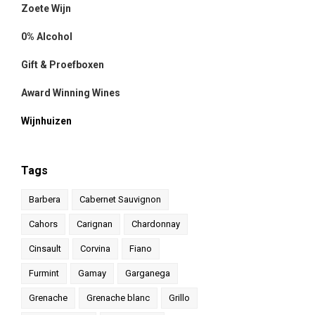
Zoete Wijn
0% Alcohol
Gift & Proefboxen
Award Winning Wines
Wijnhuizen
Tags
Barbera
Cabernet Sauvignon
Cahors
Carignan
Chardonnay
Cinsault
Corvina
Fiano
Furmint
Gamay
Garganega
Grenache
Grenache blanc
Grillo