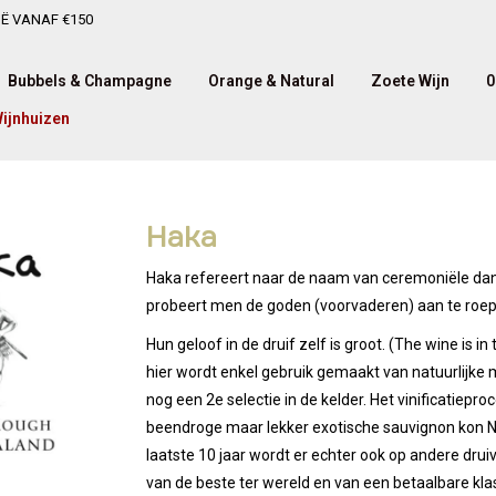
IË VANAF €150
Bubbels & Champagne
Orange & Natural
Zoete Wijn
0
ijnhuizen
Haka
Haka refereert naar de naam van ceremoniële dan
probeert men de goden (voorvaderen) aan te roep
Hun geloof in de druif zelf is groot. (The wine is i
hier wordt enkel gebruik gemaakt van natuurlijke 
nog een 2e selectie in de kelder. Het vinificatiepr
beendroge maar lekker exotische sauvignon kon N
laatste 10 jaar wordt er echter ook op andere drui
van de beste ter wereld en van een betaalbare kla