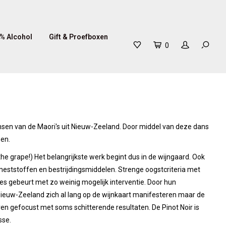
% Alcohol
Gift & Proefboxen
0
sen van de Maori's uit Nieuw-Zeeland. Door middel van deze dans
en.
n the grape!) Het belangrijkste werk begint dus in de wijngaard. Ook
meststoffen en bestrijdingsmiddelen. Strenge oogstcriteria met
oces gebeurt met zo weinig mogelijk interventie. Door hun
ieuw-Zeeland zich al lang op de wijnkaart manifesteren maar de
ven gefocust met soms schitterende resultaten. De Pinot Noir is
sse.