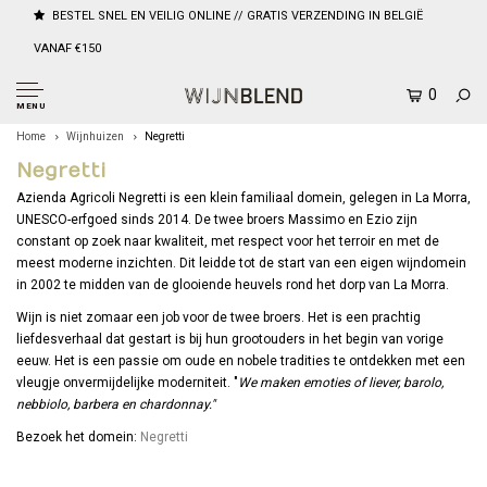
BESTEL SNEL EN VEILIG ONLINE // GRATIS VERZENDING IN BELGIË
VANAF €150
0
MENU
Home
Wijnhuizen
Negretti
Negretti
Azienda Agricoli Negretti is een klein familiaal domein, gelegen in La Morra,
UNESCO-erfgoed sinds 2014. De twee broers Massimo en Ezio zijn
constant op zoek naar kwaliteit, met respect voor het terroir en met de
meest moderne inzichten. Dit leidde tot de start van een eigen wijndomein
in 2002 te midden van de glooiende heuvels rond het dorp van La Morra.
Wijn is niet zomaar een job voor de twee broers. Het is een prachtig
liefdesverhaal dat gestart is bij hun grootouders in het begin van vorige
eeuw. Het is een passie om oude en nobele tradities te ontdekken met een
vleugje onvermijdelijke moderniteit. "
We maken emoties of liever, barolo,
nebbiolo, barbera en chardonnay."
Bezoek het domein:
Negretti