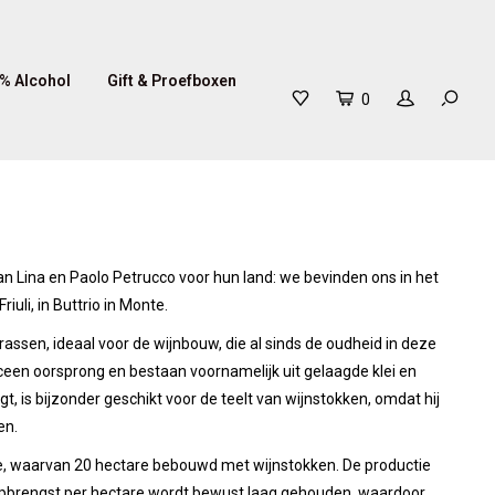
% Alcohol
Gift & Proefboxen
0
van Lina en Paolo Petrucco voor hun land: we bevinden ons in het
riuli, in Buttrio in Monte.
errassen, ideaal voor de wijnbouw, die al sinds de oudheid in deze
een oorsprong en bestaan voornamelijk uit gelaagde klei en
 is bijzonder geschikt voor de teelt van wijnstokken, omdat hij
en.
re, waarvan 20 hectare bebouwd met wijnstokken. De productie
e opbrengst per hectare wordt bewust laag gehouden, waardoor