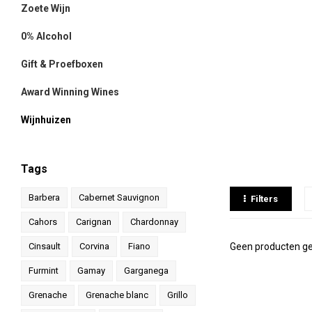
Zoete Wijn
0% Alcohol
Gift & Proefboxen
Award Winning Wines
Wijnhuizen
Tags
Barbera
Cabernet Sauvignon
Filters
Cahors
Carignan
Chardonnay
Cinsault
Corvina
Fiano
Geen producten ge
Furmint
Gamay
Garganega
Grenache
Grenache blanc
Grillo