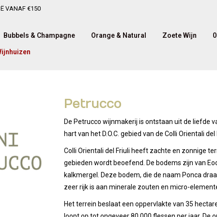
IË VANAF €150
Bubbels & Champagne
Orange & Natural
Zoete Wijn
0
ijnhuizen
Petrucco
De Petrucco wijnmakerij is ontstaan uit de liefde 
hart van het D.O.C. gebied van de Colli Orientali del F
Colli Orientali del Friuli heeft zachte en zonnige t
gebieden wordt beoefend. De bodems zijn van Eoc
kalkmergel. Deze bodem, die de naam Ponca draagt,
zeer rijk is aan minerale zouten en micro-element
Het terrein beslaat een oppervlakte van 35 hecta
loopt op tot ongeveer 80.000 flessen per jaar. D