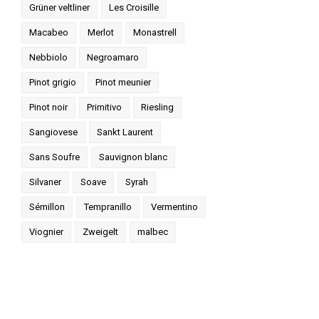
Grüner veltliner
Les Croisille
Macabeo
Merlot
Monastrell
Nebbiolo
Negroamaro
Pinot grigio
Pinot meunier
Pinot noir
Primitivo
Riesling
Sangiovese
Sankt Laurent
Sans Soufre
Sauvignon blanc
Silvaner
Soave
Syrah
Sémillon
Tempranillo
Vermentino
Viognier
Zweigelt
malbec