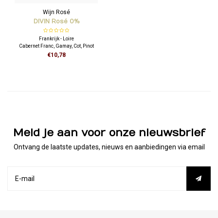
Wijn Rosé
DIVIN Rosé 0%
Frankrijk - Loire
Cabernet Franc, Gamay, Cot, Pinot
Noir
€10,78
Meld je aan voor onze nieuwsbrief
Ontvang de laatste updates, nieuws en aanbiedingen via email