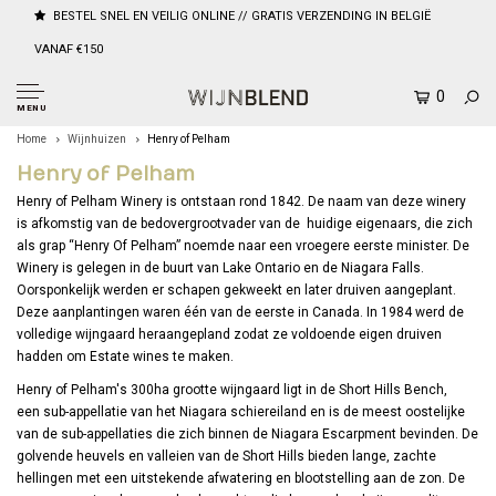
BESTEL SNEL EN VEILIG ONLINE // GRATIS VERZENDING IN BELGIË
VANAF €150
0
MENU
Home
Wijnhuizen
Henry of Pelham
Henry of Pelham
Henry of Pelham Winery is ontstaan rond 1842. De naam van deze winery
is afkomstig van de bedovergrootvader van de huidige eigenaars, die zich
als grap “Henry Of Pelham” noemde naar een vroegere eerste minister. De
Winery is gelegen in de buurt van Lake Ontario en de Niagara Falls.
Oorsponkelijk werden er schapen gekweekt en later druiven aangeplant.
Deze aanplantingen waren één van de eerste in Canada. In 1984 werd de
volledige wijngaard heraangepland zodat ze voldoende eigen druiven
hadden om Estate wines te maken.
Henry of Pelham's 300ha grootte wijngaard ligt in de Short Hills Bench,
een sub-appellatie van het Niagara schiereiland en is de meest oostelijke
van de sub-appellaties die zich binnen de Niagara Escarpment bevinden. De
golvende heuvels en valleien van de Short Hills bieden lange, zachte
hellingen met een uitstekende afwatering en blootstelling aan de zon. De