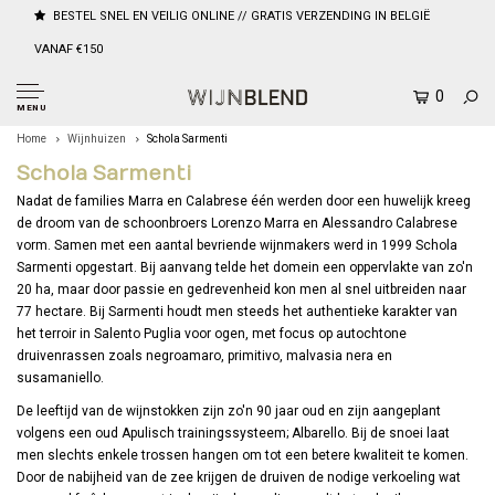
BESTEL SNEL EN VEILIG ONLINE // GRATIS VERZENDING IN BELGIË
VANAF €150
0
MENU
Home
Wijnhuizen
Schola Sarmenti
Schola Sarmenti
Nadat de families Marra en Calabrese één werden door een huwelijk kreeg
de droom van de schoonbroers Lorenzo Marra en Alessandro Calabrese
vorm. Samen met een aantal bevriende wijnmakers werd in 1999 Schola
Sarmenti opgestart. Bij aanvang telde het domein een oppervlakte van zo'n
20 ha, maar door passie en gedrevenheid kon men al snel uitbreiden naar
77 hectare. Bij Sarmenti houdt men steeds het authentieke karakter van
het terroir in Salento Puglia voor ogen, met focus op autochtone
druivenrassen zoals negroamaro, primitivo, malvasia nera en
susamaniello.
De leeftijd van de wijnstokken zijn zo'n 90 jaar oud en zijn aangeplant
volgens een oud Apulisch trainingssysteem; Albarello. Bij de snoei laat
men slechts enkele trossen hangen om tot een betere kwaliteit te komen.
Door de nabijheid van de zee krijgen de druiven de nodige verkoeling wat