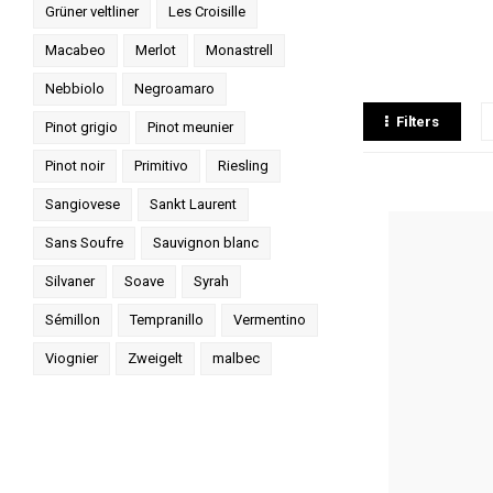
Grüner veltliner
Les Croisille
Macabeo
Merlot
Monastrell
Nebbiolo
Negroamaro
Filters
Pinot grigio
Pinot meunier
Pinot noir
Primitivo
Riesling
Sangiovese
Sankt Laurent
Sans Soufre
Sauvignon blanc
Silvaner
Soave
Syrah
Sémillon
Tempranillo
Vermentino
Viognier
Zweigelt
malbec