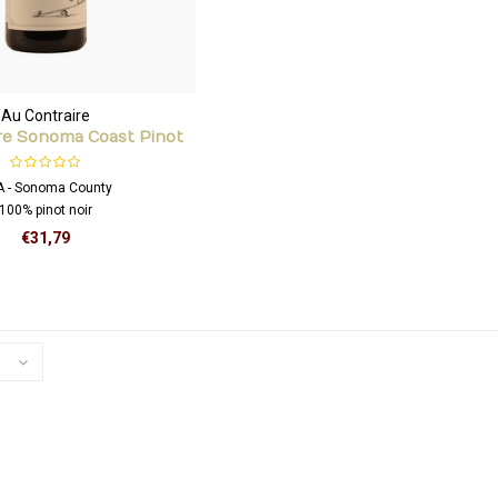
Au Contraire
re Sonoma Coast Pinot
Noir
 - Sonoma County
100% pinot noir
€31,79
sen, aardbeien en een vleugje
door een aangename, zachte en
dertoon. Elegant en fluweel
het delicate, maar rijpe fruit
ondersteunt.