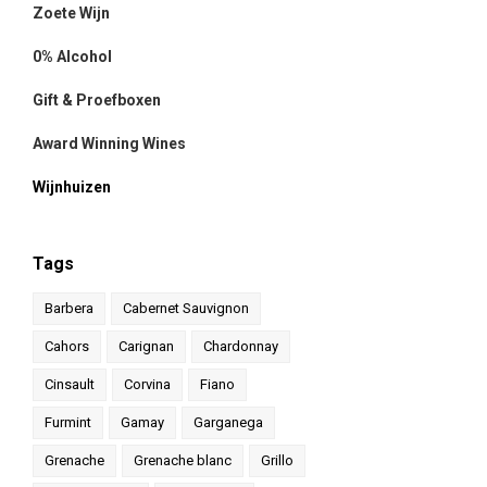
Zoete Wijn
0% Alcohol
Gift & Proefboxen
Award Winning Wines
Wijnhuizen
Tags
Barbera
Cabernet Sauvignon
Cahors
Carignan
Chardonnay
Cinsault
Corvina
Fiano
Furmint
Gamay
Garganega
Grenache
Grenache blanc
Grillo