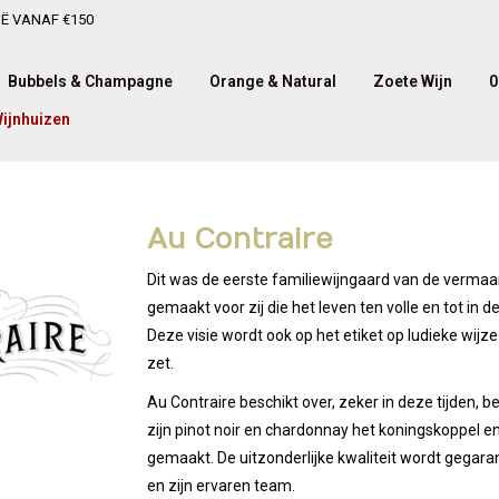
IË VANAF €150
Bubbels & Champagne
Orange & Natural
Zoete Wijn
0
ijnhuizen
Au Contraire
Dit was de eerste familiewijngaard van de vermaar
gemaakt voor zij die het leven ten volle en tot i
Deze visie wordt ook op het etiket op ludieke wijz
zet.
Au Contraire beschikt over, zeker in deze tijden, 
zijn pinot noir en chardonnay het koningskoppel en
gemaakt. De uitzonderlijke kwaliteit wordt gegar
en zijn ervaren team.