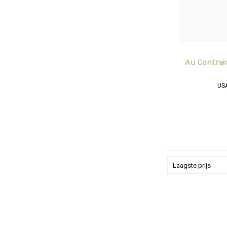
Au Contrai
USA
In de neus ker
pruim gevolgd 
kruidige on
mondgevoel dat 
Laagste prijs